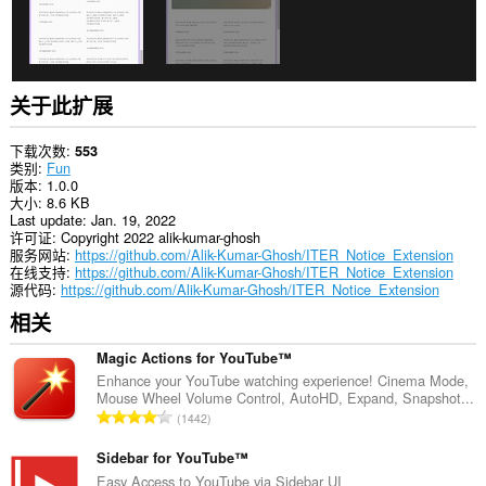
关于此扩展
下载次数
553
类别
Fun
版本
1.0.0
大小
8.6 KB
Last update
Jan. 19, 2022
许可证
Copyright 2022 alik-kumar-ghosh
服务网站
https://github.com/Alik-Kumar-Ghosh/ITER_Notice_Extension
在线支持
https://github.com/Alik-Kumar-Ghosh/ITER_Notice_Extension
源代码
https://github.com/Alik-Kumar-Ghosh/ITER_Notice_Extension
相关
Magic Actions for YouTube™
Enhance your YouTube watching experience! Cinema Mode,
Mouse Wheel Volume Control, AutoHD, Expand, Snapshot...
总
1442
评
分
Sidebar for YouTube™
次
Easy Access to YouTube via Sidebar UI