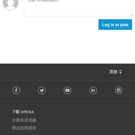
Log in to post
顶部
F
Facebook
Twitter
Youtube
LinkedIn
Instag
o
l
l
o
下载 OPERA
w
O
计算机浏览器
p
移动应用程序
e