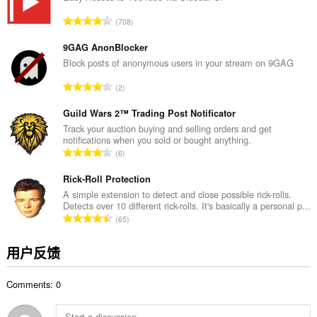
数
总
708
：
评
分
9GAG AnonBlocker
次
Block posts of anonymous users in your stream on 9GAG
数
总
2
：
评
分
Guild Wars 2™ Trading Post Notificator
次
Track your auction buying and selling orders and get
notifications when you sold or bought anything.
数
总
6
：
评
分
Rick-Roll Protection
次
A simple extension to detect and close possible rick-rolls.
Detects over 10 different rick-rolls. It's basically a personal p...
数
总
65
：
评
分
用户反馈
次
数
Comments: 0
：