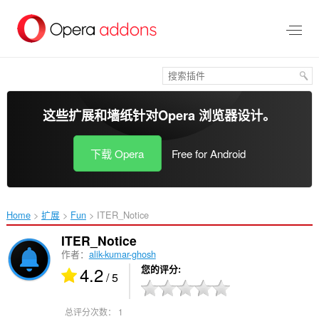
跳
到
主
要
内
容
这些扩展和墙纸针对
Opera 浏览器
设计。
下载 Opera
Free for Android
Home
扩展
Fun
ITER_Notice‎
ITER_Notice
作者：
alik-kumar-ghosh
4.2
您的评分
/ 5
总评分次数：
1