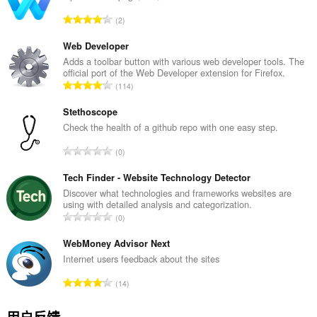
总
2
评
分
Web Developer
次
Adds a toolbar button with various web developer tools. The
official port of the Web Developer extension for Firefox.
数
总
114
：
评
分
Stethoscope
次
Check the health of a github repo with one easy step.
数
总
0
：
评
分
Tech Finder - Website Technology Detector
次
Discover what technologies and frameworks websites are
using with detailed analysis and categorization.
数
总
0
：
评
分
WebMoney Advisor Next
次
Internet users feedback about the sites
数
总
14
：
评
分
用户反馈