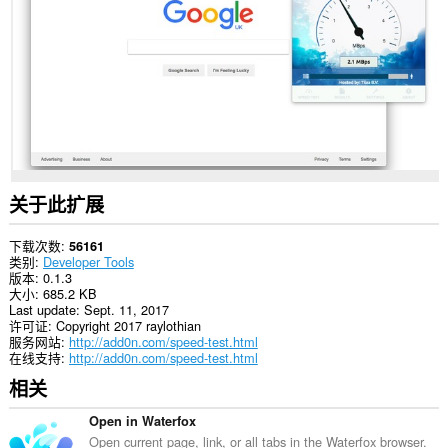
有
网
站
上
的
数
据。
此
扩
展
可
访
关于此扩展
问
您
的
下载次数
56161
标
类别
Developer Tools
签
版本
0.1.3
和
大小
685.2 KB
浏
Last update
Sept. 11, 2017
览
许可证
Copyright 2017 raylothian
活
服务网站
http://add0n.com/speed-test.html
动。
在线支持
http://add0n.com/speed-test.html
相关
Open in Waterfox
Open current page, link, or all tabs in the Waterfox browser.