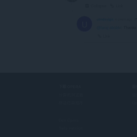
Collapse
Link
ulmdesign
4 years ago
U
@faraj-abobkr
: Thanks 
Link
下载 OPERA
服
计算机浏览器
插
移动应用程序
Op
Dev.Opera
Beta version