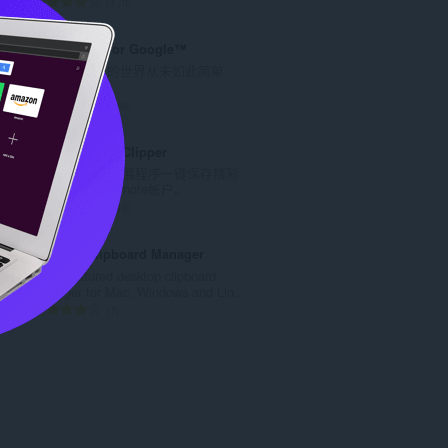
总
170
评
分
Black Menu for Google™
次
探索 Google 的世界从未如此简单
数
：
总
168
评
分
Evernote Web Clipper
次
使用Evernote扩展程序一键保存精彩
数
网页内容到Evernote帐户。
：
总
610
评
分
Desktop Clipboard Manager
次
A full-featured desktop clipboard
数
manager for Mac, Windows and Lin...
：
总
7
评
分
次
数
：