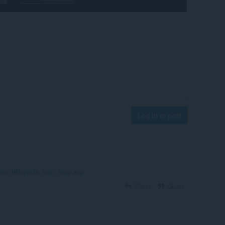
Log in to post
Datei:Wikipedia_logo_(svg).svg
Reply
Quote