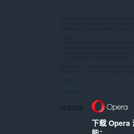
Your Free Image Converter and draw faste
All client-side solution add-on for your Ope
drawing and for the conversion of images i
Features
- For the drawing of the lines you can choo
- You can save in four convenient formats: j
- You can withdraw your files directly from t
- In the application, available eraser tool t
======
Release 1.3.2 - Fixed bug about image read
Release 1.3.1 - Fixed method to get image 
显示更多
Permissions
此
屏幕截图
扩
展
可
下载 Oper
访
问
能：
您