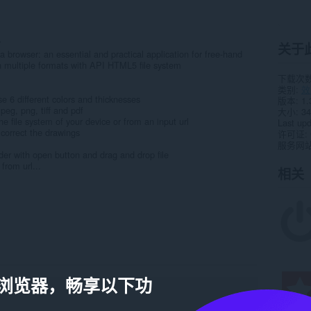
r
关于
ra browser: an essential and practical application for free-hand
n multiple formats with API HTML5 file system
下载次
类别
效
se 6 different colors and thicknesses
版本
1.
peg, png, tiff and pdf
大小
34
he file system of your device or from an input url
Last up
o correct the drawings
许可证
服务网
er with open button and drag and drop file
from url...
相关
a 浏览器，畅享以下功