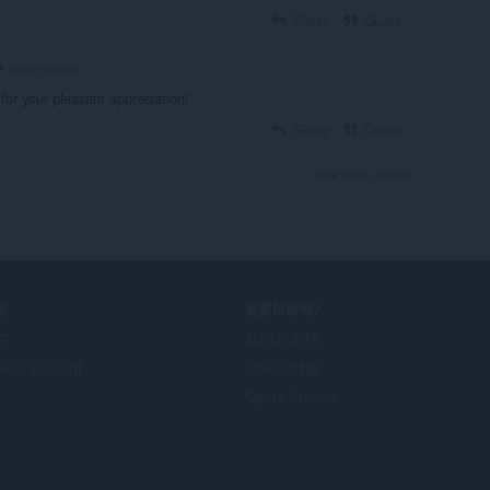
Reply
Quote
faraj-abobkr
for your pleasant appreciation!
Reply
Quote
View forum thread
务
需要帮助吗?
件
帮助与支持
era account
Opera 博客
Opera forums