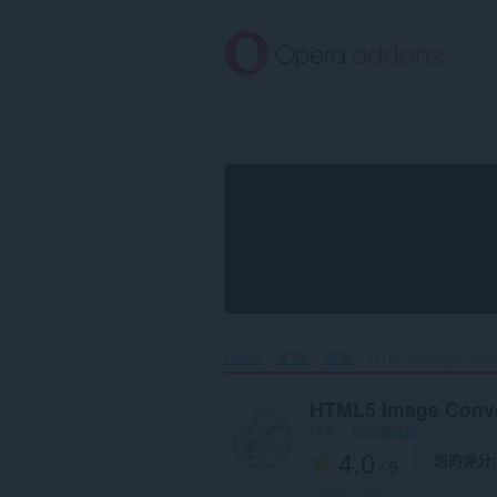
跳
到
主
要
内
容
Home
扩展
效率
HTML5 Image Conve
HTML5 Image Conve
作者：
ulmdesign
4.0
您的评分
/ 5
总评分次数：
2