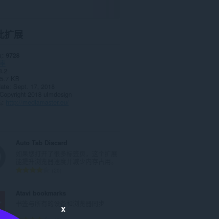
此扩展
数
9728
率
3.2
5.7 KB
date
Sept. 17, 2018
Copyright 2018 ulmdesign
站
http://mediamaster.eu/
Auto Tab Discard
如果您打开了很多标签页，这个扩展
能提升浏览器速度并减少内存占用。
总
20
评
分
Atavi bookmarks
次
书签与所有的设备和浏览器同步
数
x
：