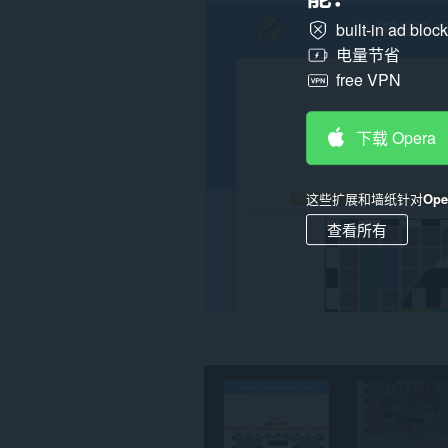
在
built-in ad bloc
所
有
电量节省
网
free VPN
站
上
的
数
下载 Opera
据。
此
扩
这些扩展和墙纸针对
Op
展
可
查看所有
访
问
您
的
标
签
和
浏
览
活
动。