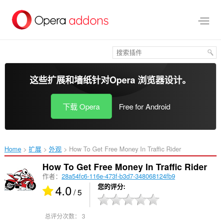
跳
到
主
要
内
容
这些扩展和墙纸针对
Opera 浏览器
设计。
下载 Opera
Free for Android
Home
扩展
外观
How To Get Free Money In Traffic Rider‎
How To Get Free Money In Traffic Rider
作者：
28a54fc6-116e-473f-b3d7-348068124fb9
4.0
您的评分
/ 5
总评分次数：
3