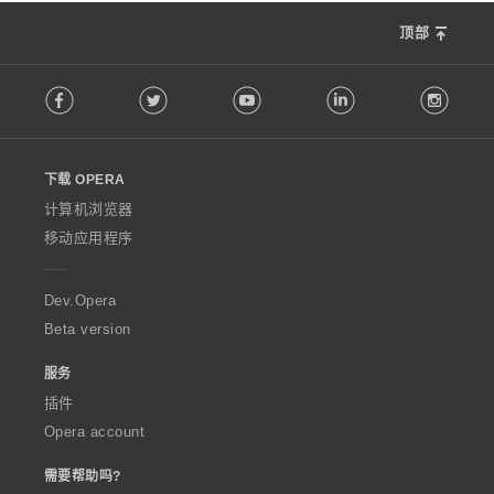
顶部
F
Facebook
Twitter
Youtube
LinkedIn
Instag
o
l
l
o
下载 OPERA
w
O
计算机浏览器
p
移动应用程序
e
r
a
Dev.Opera
Beta version
服务
插件
Opera account
需要帮助吗?