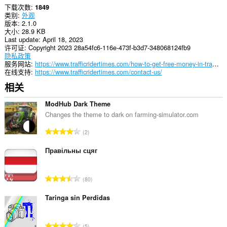
下载次数
1849
类别
外观
版本
2.1.0
大小
28.9 KB
Last update
April 18, 2023
许可证
Copyright 2023 28a54fc6-116e-473f-b3d7-348068124fb9
隐私政策
服务网站
https://www.trafficridertimes.com/how-to-get-free-money-in-traffic-rider/
在线支持
https://www.trafficridertimes.com/contact-us/
相关
ModHub Dark Theme
Changes the theme to dark on farming-simulator.com
总
2
评
分
Правільны сцяг
次
数
总
80
：
评
分
Taringa sin Perdidas
次
数
总
5