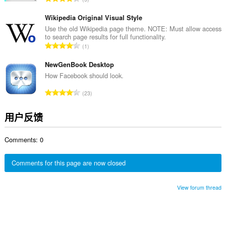
：
评
分
Wikipedia Original Visual Style
次
Use the old Wikipedia page theme. NOTE: Must allow access
to search page results for full functionality.
数
总
1
：
评
分
NewGenBook Desktop
次
How Facebook should look.
数
总
23
：
评
分
用户反馈
次
数
Comments: 0
：
Comments for this page are now closed
View forum thread