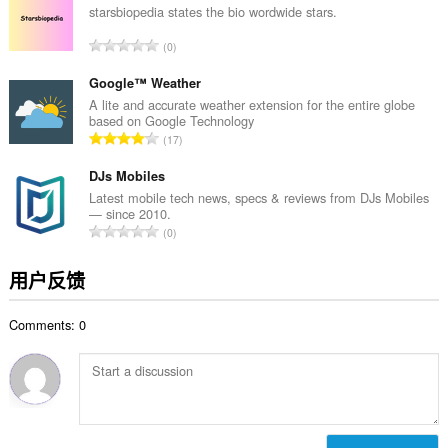
次
starsbiopedia states the bio wordwide stars.
数
总
0
：
评
分
Google™ Weather
次
A lite and accurate weather extension for the entire globe
based on Google Technology
数
总
17
：
评
分
DJs Mobiles
次
Latest mobile tech news, specs & reviews from DJs Mobiles
— since 2010.
数
总
0
：
评
分
用户反馈
次
数
Comments: 0
：