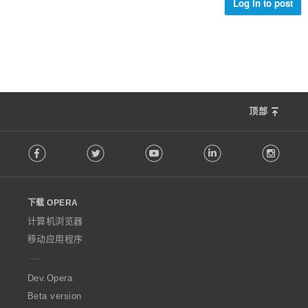
Log in to post
顶部
F
Facebook
Twitter
Youtube
LinkedIn
Instag
o
l
l
o
下载 OPERA
w
O
计算机浏览器
p
移动应用程序
e
r
a
Dev.Opera
Beta version