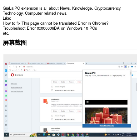
GiaLaiPC extension is all about News, Knowledge, Cryptocurrency,
Technology, Computer related news.
Like:
How to fix This page cannot be translated Error in Chrome?
Troubleshoot Error 0x000006BA on Windows 10 PCs
etc.
屏幕截图