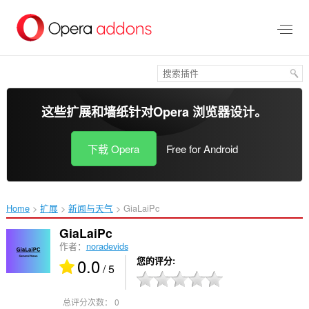
跳
到
主
要
内
容
这些扩展和墙纸针对
Opera 浏览器
设计。
下载 Opera
Free for Android
Home
扩展
新闻与天气
GiaLaiPc‎
GiaLaiPc
作者：
noradevids
0.0
您的评分
/ 5
总评分次数：
0