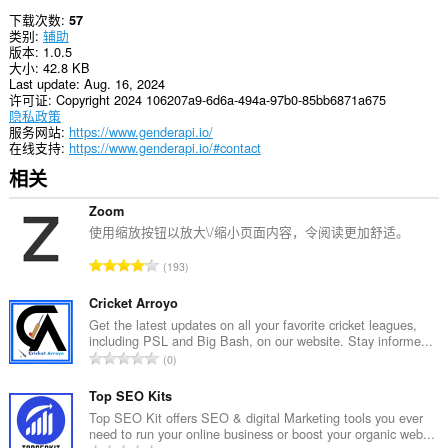
下载次数
57
类别
辅助
版本
1.0.5
大小
42.8 KB
Last update
Aug. 16, 2024
许可证
Copyright 2024 106207a9-6d6a-494a-97b0-85bb6871a675
隐私政策
服务网站
https://www.genderapi.io/
在线支持
https://www.genderapi.io/#contact
相关
Zoom
使用缩放按钮以放大\/缩小页面内容，令阅读更加舒适。
总
193
评
分
Cricket Arroyo
次
Get the latest updates on all your favorite cricket leagues,
including PSL and Big Bash, on our website. Stay informe...
数
总
0
：
评
分
Top SEO Kits
次
Top SEO Kit offers SEO & digital Marketing tools you ever
need to run your online business or boost your organic web...
数