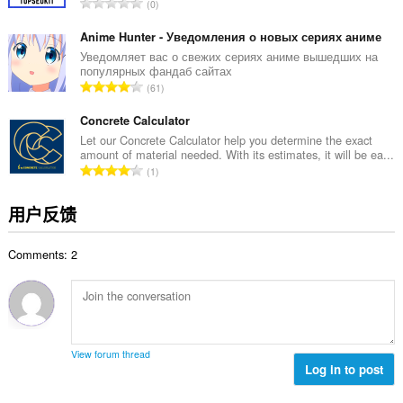
总
0
：
评
分
Anime Hunter - Уведомления о новых сериях аниме
次
Уведомляет вас о свежих сериях аниме вышедших на
популярных фандаб сайтах
数
总
61
：
评
分
Concrete Calculator
次
Let our Concrete Calculator help you determine the exact
amount of material needed. With its estimates, it will be ea...
数
总
1
：
评
分
用户反馈
次
数
Comments: 2
：
View forum thread
Log in to post