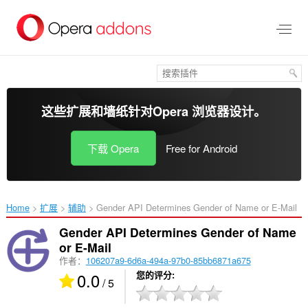
跳
到
主
要
内
容
这些扩展和墙纸针对
Opera 浏览器
设计。
下载 Opera
Free for Android
Home
扩展
辅助
Gender API Determines Gender of Name or E-Mail‎
Gender API Determines Gender of Name
or E-Mail
作者：
106207a9-6d6a-494a-97b0-85bb6871a675
0.0
您的评分
/ 5