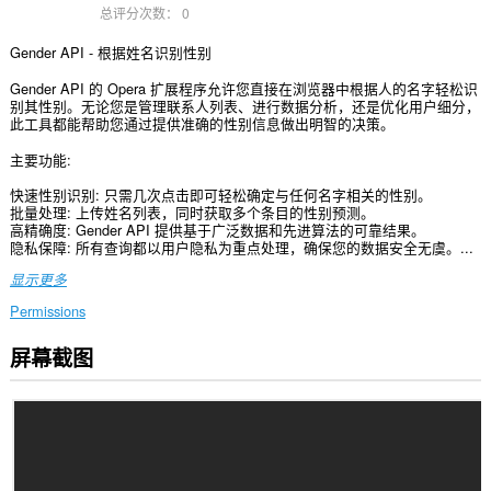
总评分次数：
0
Gender API - 根据姓名识别性别
Gender API 的 Opera 扩展程序允许您直接在浏览器中根据人的名字轻松识
别其性别。无论您是管理联系人列表、进行数据分析，还是优化用户细分，
此工具都能帮助您通过提供准确的性别信息做出明智的决策。
主要功能:
快速性别识别: 只需几次点击即可轻松确定与任何名字相关的性别。
批量处理: 上传姓名列表，同时获取多个条目的性别预测。
高精确度: Gender API 提供基于广泛数据和先进算法的可靠结果。
隐私保障: 所有查询都以用户隐私为重点处理，确保您的数据安全无虞。...
显示更多
Permissions
屏幕截图
此
扩
展
可
访
问
您
在