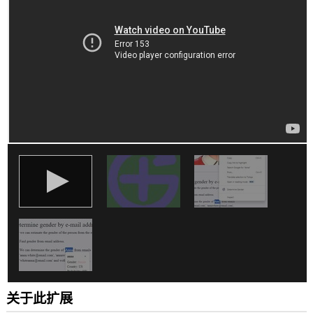
所
有
网
站
上
的
数
据。
此
扩
展
可
访
问
您
在
某
些
网
站
上
的
数
据。
关于此扩展