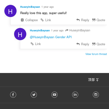
HuseyinBaysan
1 year ago
H
Really love this app, super useful!
Collapse
Link
Reply
Quote
HuseyinBaysan
HuseyinBaysan
1 year ago
H
@HuseyinBaysan
Gender API
Link
Reply
Quote
View forum thread
顶部
F
Facebook
Twitter
Youtube
LinkedIn
Instag
o
l
l
o