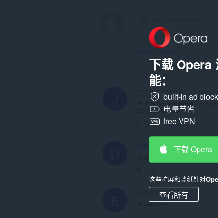
View forum thread
下载 Oper
能：
j-ram
10 months ago
J
built-in ad bloc
Не всегда соединяется для 
电量节省
всё работает...
free VPN
Link
dzhit86
1 year ago
下载 Opera
D
не работает
Link
这些扩展和墙纸针对
Op
evgenx
2 years ago
查看所有
E
Не работает
Link