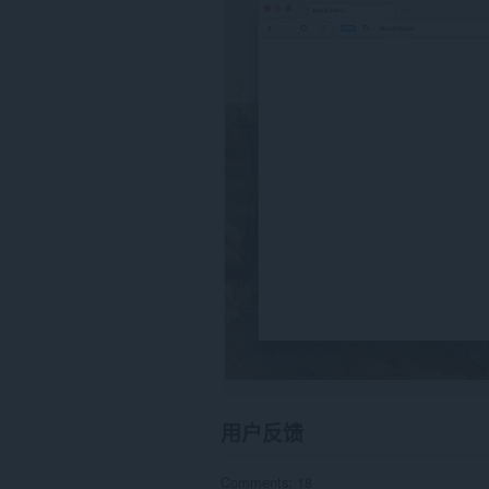
在
某
些
网
站
上
的
数
据。
用户反馈
Comments: 18