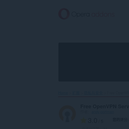
跳
到
主
要
内
容
Home
扩展
隐私与安全
Free OpenVPN
Free OpenVPN Serv
作者：
andy-portmen
3.0
您的评分
/ 5
总评分次数：
84