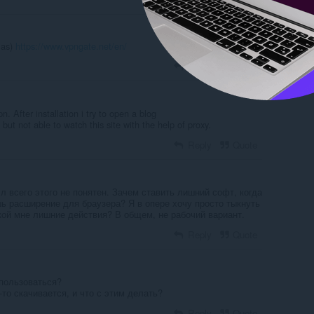
 as)
https://www.vpngate.net/en/
Reply
Quote
n. After installation i try to open a blog
but not able to watch this site with the help of proxy.
Reply
Quote
 всего этого не понятен. Зачем ставить лишний софт, когда
шь расширение для браузера? Я в опере хочу просто тыкнуть
кой мне лишние действия? В общем, не рабочий вариант.
Reply
Quote
 пользоваться?
-то скачивается, и что с этим делать?
Reply
Quote