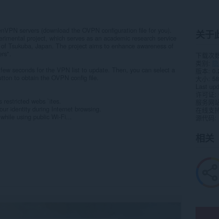
nVPN servers (download the OVPN configuration file for you).
关于
rimental project, which serves as an academic research service
y of Tsukuba, Japan. The project aims to enhance awareness of
rs".
下载次
类别
隐
 few seconds for the VPN list to update. Then, you can select a
版本
0.
tton to obtain the OVPN config file.
大小
58
Last up
许可证
restricted webs `ites.
服务网
ur identity during Internet browsing.
在线支
while using public Wi-Fi...
源代码
相关