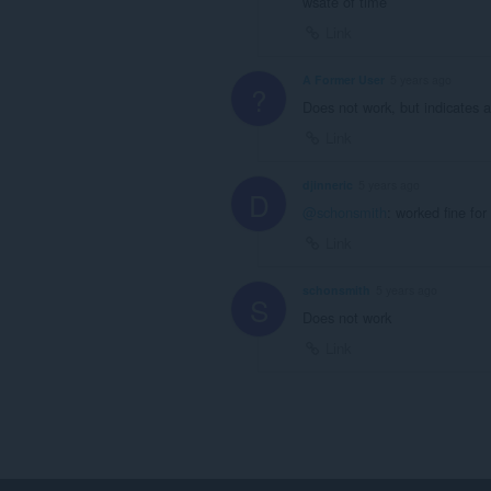
wsate of time
Link
A Former User
5 years ago
?
Does not work, but indicates a
Link
djinneric
5 years ago
D
@schonsmith
: worked fine fo
Link
schonsmith
5 years ago
S
Does not work
Link