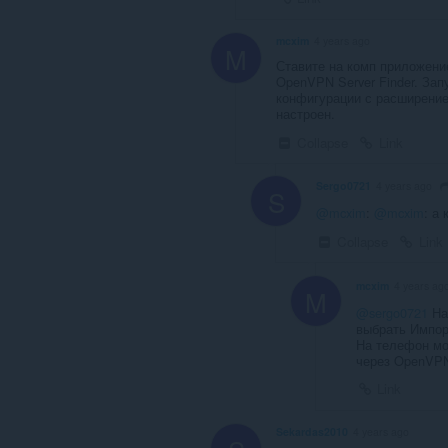
mcxim
4 years ago
M
Ставите на комп приложени
OpenVPN Server Finder. Зап
конфигурации с расширение
настроен.
Collapse
Link
Sergo0721
4 years ago
S
@mcxim
:
@mcxim
: а
Collapse
Link
mcxim
4 years ag
M
@sergo0721
На
выбрать Импор
На телефон мо
через OpenVP
Link
Sekardas2010
4 years ago