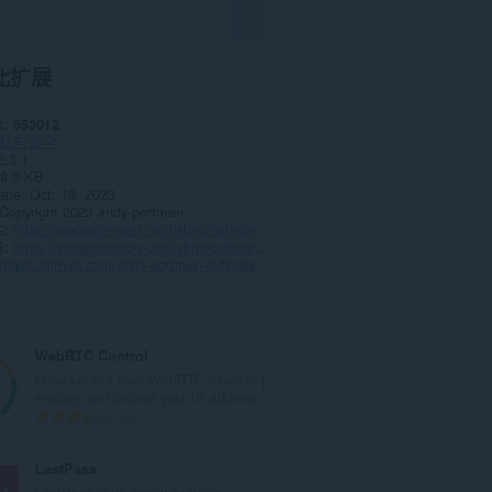
此扩展
数
553012
私与安全
2.3.1
8.9 KB
date
Oct. 18, 2023
Copyright 2023 andy-portmen
站
https://webextension.org/listing/ovfinder.html
持
https://webextension.org/listing/ovfinder.html
https://github.com/andy-portmen/ovfinder/
WebRTC Control
Have control over WebRTC (disable |
enable) and protect your IP address.
总
51
评
分
LastPass
次
LastPass is an award-winning