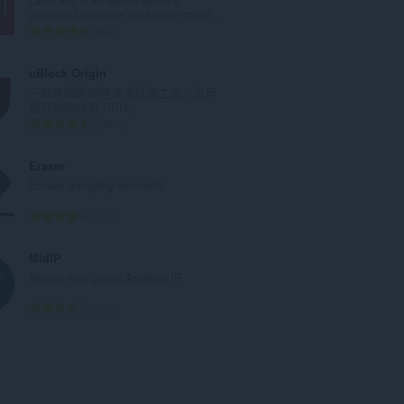
数
password manager for secure crede...
：
总
334
评
分
uBlock Origin
次
一款高效的网络请求过滤工具，占用
数
极低的内存和 CPU。
：
总
5987
评
分
Eraser
次
Erases annoying elements.
数
：
总
11
评
分
MidIP
次
Return your public Address IP
数
：
总
28
评
分
次
数
：