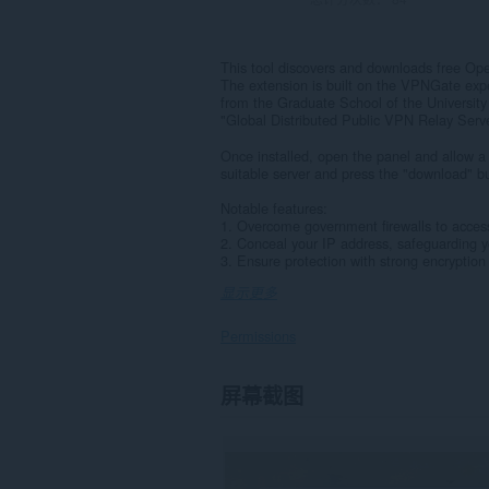
This tool discovers and downloads free Ope
The extension is built on the VPNGate expe
from the Graduate School of the Universit
"Global Distributed Public VPN Relay Serve
Once installed, open the panel and allow a
suitable server and press the "download" bu
Notable features:
1. Overcome government firewalls to access 
2. Conceal your IP address, safeguarding yo
3. Ensure protection with strong encryption 
显示更多
Permissions
此
屏幕截图
扩
展
可
访
问
您