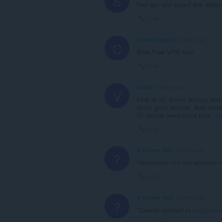
S
free vpn and speed dial addo
Link
CyberXLegend
4 years ago
C
Best Free VPN ever
Link
van22
4 years ago
V
Fine at all. Some servers does 
some good servers. And work
Of course need client from
op
Link
A Former User
5 years ago
?
Непонятно что это вообще т
Link
A Former User
5 years ago
?
"Cannot connect to
vpngate.n