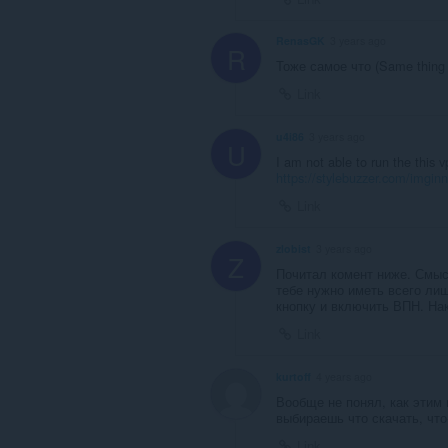
RenasGK
3 years ago
R
Тоже самое что (Same thing
Link
u4i86
3 years ago
U
I am not able to run the this vp
https://stylebuzzer.com/imginn
Link
zlobist
3 years ago
Z
Почитал комент ниже. Смысл
тебе нужно иметь всего ли
кнопку и включить ВПН. На
Link
kurtoff
4 years ago
Вообще не понял, как этим
выбираешь что скачать, что
Link