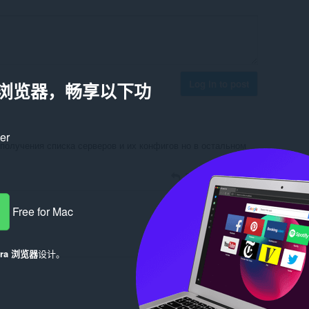
Log in to post
a 浏览器，畅享以下功
ker
получения списка серверов и их конфигов но в остальном
Reply
Quote
Free for Mac
Reply
Quote
era 浏览器
设计。
Reply
Quote