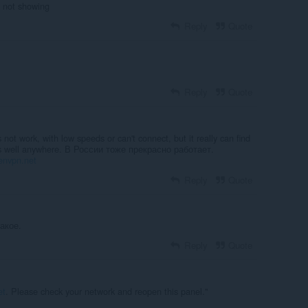
n not showing
Reply
Quote
Reply
Quote
not work, with low speeds or can't connect, but it really can find
s well anywhere. В России тоже прекрасно работает.
envpn.net
Reply
Quote
акое.
Reply
Quote
et
. Please check your network and reopen this panel."