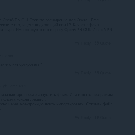
е OpenVPN GUI.Ставите расширение для Opera - Free
ускаете его, ищете подходящий вам IP. Качаете файл
м .ovpn. Импортируете его в прогу OpenVPN GUI. И все VPN
Reply
Quote
mcxim
 как его импортировать?
Reply
Quote
Sergo0721
o
 компьютере просто запустить файл. Или в меню программы
т файла конфигурации...
жно через электронную почту импортировать. Открыть файл
N.
Reply
Quote