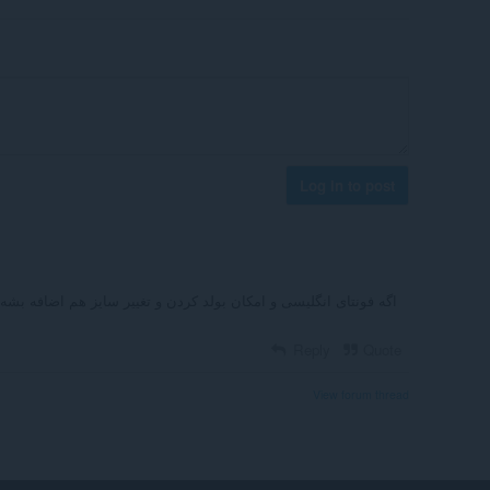
Log in to post
Reply
Quote
View forum thread