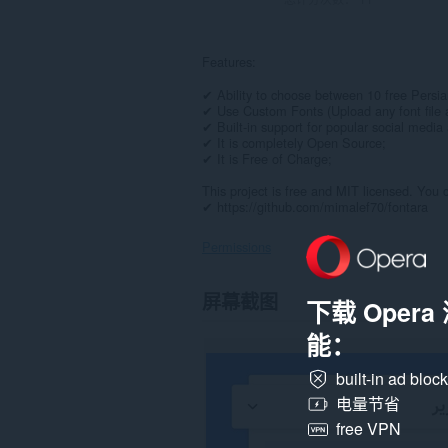
Features:
✔ Ability to choose between 10 free Persia
✔ Use Custom Fonts (Upload any font file a
✔ Built-in support for popular social medi
✔ It is completely Open Source;
✔ It is Free of Charge;
This project is free and MIT licensed. You 
✔ https://github.com/mimalef70/fontara
Permissions
此
屏幕截图
下载 Oper
扩
展
能：
可
访
问
built-in ad bloc
您
电量节省
在
所
free VPN
有