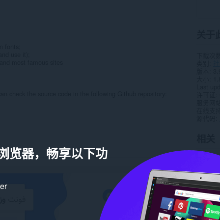
关于
n fonts;
nd use it);
下载次
a and most famous sites
类别
社
版本
3.
大小
1.
Last up
can check the source code in the following Github repository:
许可证
服务网
在线支
源代码
相关
a 浏览器，畅享以下功
ker