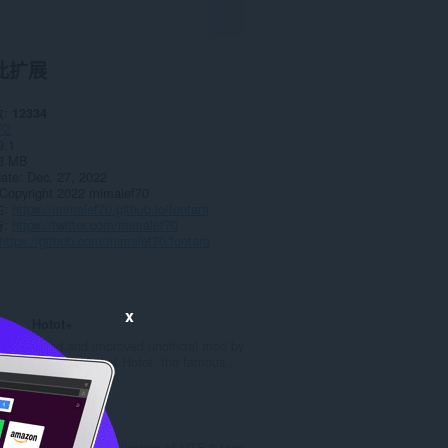
此扩展
数
12334
交
9.1
8 MB
date
Dec. 27, 2022
Copyright 2022 mimalef70
站
https://mimalef70.github.io/fontara
持
https://twitter.com/mimalef70
https://github.com/mimalef70/fontara
x
Hotot+
Fixed and improved unofficial mod by
Red Squirrel of Hotot, the famous...
总
1
评
分
Facemarks
次
The greatest collection of UTF-8 face