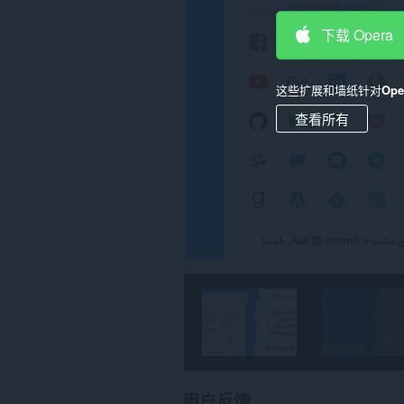
网
站
上
下载 Opera
的
数
据。
这些扩展和墙纸针对
Op
此
查看所有
扩
展
可
访
问
您
在
某
些
网
站
上
的
数
据。
此
扩
展
可
用户反馈