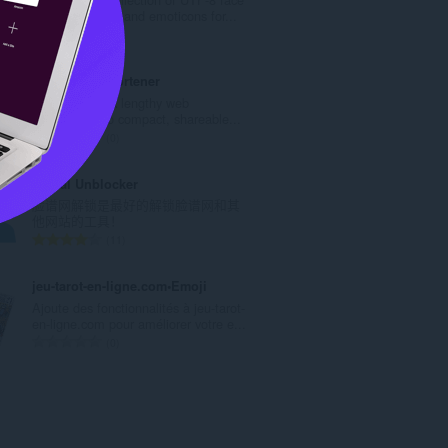
数
marks kaomojis and emoticons for...
：
总
4
评
分
IDE`a URL Shortener
次
Instantly shrink lengthy web
数
addresses into compact, shareable...
：
总
0
评
分
Social Unblocker
次
脸谱网解锁是最好的解锁脸谱网和其
数
他网站的工具！
：
总
11
评
分
jeu-tarot-en-ligne.com•Emoji
次
Ajoute des fonctionnalités à jeu-tarot-
数
en-ligne.com pour améliorer votre e...
：
总
0
评
分
次
数
：