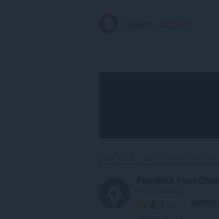
跳
到
主
要
内
容
Home
扩展
社交
FontARA Font Chan
FontARA Font Cha
作者：
mimalef70
4.1
您的评分
/ 5
总评分次数：
11