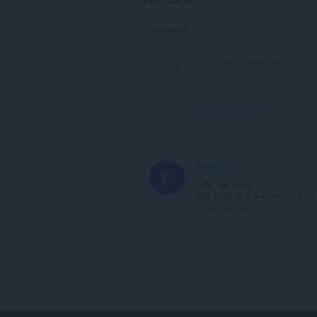
访
问
您
Comments: 1
的
标
签
和
浏
览
活
View forum thread
动。
fashinobi
6 years ago
F
بسیار هم عالی
اگه فونتای انگلیسی و امکان بولد کردن و تغییر سایز هم اضافه بشه کامل میشه. قبلا web fonting it
این کار رو انجام میداد
Link