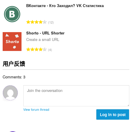
评
分
ВКонтакте - Кто Заходил? VK Статистика
次
数
总
12
：
评
分
Shorto - URL Shorter
次
Create a small URL
数
总
4
：
评
分
用户反馈
次
数
Comments: 3
：
View forum thread
Log in to post