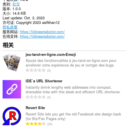
类别
社交
版本
1.0.0
大小
14.6 KB
Last update
Oct. 3, 2023
许可证
Copyright 2023 asifkhan12
隐私政策
服务网站
https://followersdoctor.com/
在线支持
https://followersdoctor.com/
相关
jeu-tarot-en-ligne.com•Emoji
Ajoute des fonctionnalités à jeu-tarot-en-ligne.com pour
améliorer votre expérience de jeu et corriger des bugs.
总
0
评
分
IDE`a URL Shortener
次
Instantly shrink lengthy web addresses into compact,
shareable links with this sleek and efficient URL shortener.
数
总
0
：
评
分
Revert Site
次
Revert Site lets you get the old Facebook site design back
(for Biz/Fan Pages only)
数
总
25
：