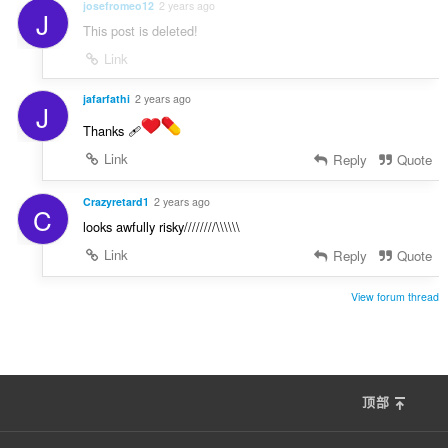
josefromeo12
2 years ago
J
This post is deleted!
Link
jafarfathi
2 years ago
J
Thanks 🩹
Link
Reply
Quote
Crazyretard1
2 years ago
C
looks awfully risky////////\\\\\\
Link
Reply
Quote
View forum thread
顶部
F