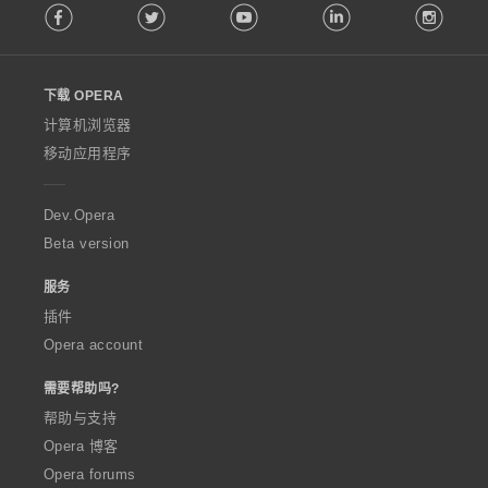
Facebook
Twitter
Youtube
LinkedIn
Instag
o
l
l
o
下载 OPERA
w
O
计算机浏览器
p
移动应用程序
e
r
a
Dev.Opera
Beta version
服务
插件
Opera account
需要帮助吗?
帮助与支持
Opera 博客
Opera forums