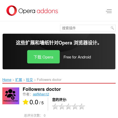
跳
到
主
要
内
容
这些扩展和墙纸针对
Opera 浏览器
设计。
下载 Opera
Free for Android
Home
扩展
社交
Followers doctor‎
Followers doctor
作者：
asifkhan12
0.0
您的评分
/ 5
总评分次数：
0