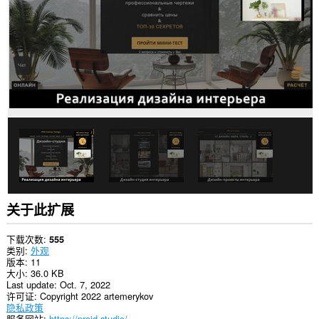
关于此扩展
下载次数
555
类别
外观
版本
11
大小
36.0 KB
Last update
Oct. 7, 2022
许可证
Copyright 2022 artemerykov
隐私政策
服务网站
https://proid.studio/