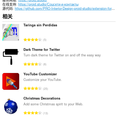
在线支持
https://proid.studio/Соцсети-и-контакты
源代码
https://github.com/PRO-Interior-Design-proid-studio/extension-for-the-browser-proid-studio.git
相关
Taringa sin Perdidas
总
5
评
分
Dark Theme for Twitter
次
Turn dark theme for Twitter on and off the easy way
数
总
8
：
评
分
YouTube Customizer
次
Customize your YouTube.
数
总
25
：
评
分
Christmas Decorations
次
Add some Christmas spirit to your Web.
数
总
13
：
评