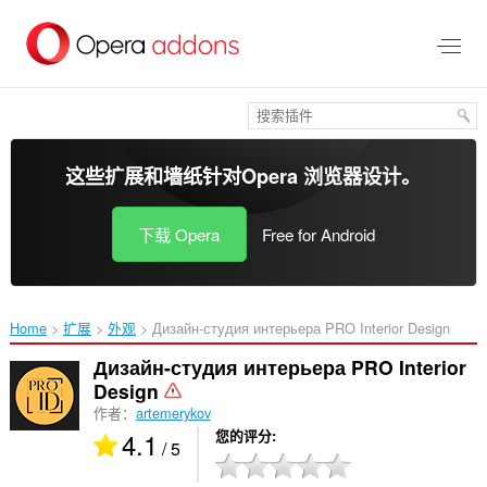
跳
到
主
要
内
容
这些扩展和墙纸针对
Opera 浏览器
设计。
下载 Opera
Free for Android
Home
扩展
外观
Дизайн-студия интерьера PRO Interior Design‎
Дизайн-студия интерьера PRO Interior
Design
作者：
artemerykov
4.1
您的评分
/ 5