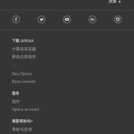
顶部
F
Facebook
Twitter
Youtube
LinkedIn
Instag
o
l
l
o
下载 OPERA
w
O
计算机浏览器
p
移动应用程序
e
r
a
Dev.Opera
Beta version
服务
插件
Opera account
需要帮助吗?
帮助与支持