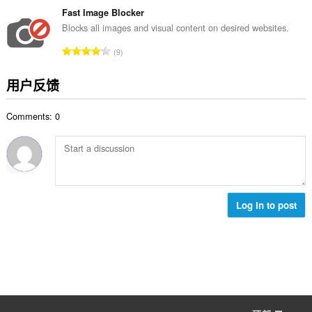
分
Fast Image Blocker
次
Blocks all images and visual content on desired websites.
数
总
9
：
评
分
用户反馈
次
数
Comments: 0
：
Log in to post