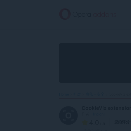
跳
到
主
要
内
容
Home
扩展
隐私与安全
CookieViz ext
CookieViz extensi
作者：
linc-cnil
4.0
您的评分
/ 5
总评分次数：
2