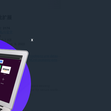
此扩展
数
2174
私与安全
8
x
15.7 KB
date
Aug. 9, 2022
站
https://linc.cnil.fr
持
https://linc.cnil.fr/fr/cookieviz-une-dataviz-en-temps-reel-du-tracking-de-votre-navigation
https://github.com/LINCnil/cookieviz-extension/tree/Chromium
LastPass
LastPass is an award-winning
password manager for secure crede...
总
334
评
分
Block Site
次
A customizable, password-protected