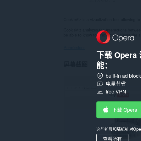
CookieViz is a vizualization tool allowing t
CookieViz analyzes the interactions betwee
be able to know to which other player the si
Permissions
下载 Oper
此
能：
屏幕截图
扩
展
built-in ad bloc
可
访
电量节省
问
free VPN
您
在
所
有
下载 Opera
网
站
上
的
这些扩展和墙纸针对
Op
数
据。
查看所有