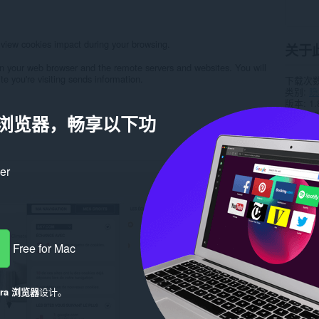
o view cookies impact during your browsing.
关于
n your web browser and the remote servers and websites. You will
te you're visiting sends information.
下载次
类别
隐
版本
1.
大小
10
a 浏览器，畅享以下功
Last up
许可证
服务网
在线支
ker
源代码
相关
Free for Mac
era 浏览器
设计。