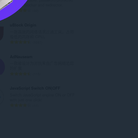
数
website blocker and redirector.
：
总
89
评
分
uBlock Origin
次
一款高效的网络请求过滤工具，占用
数
极低的内存和 CPU。
：
总
5987
评
分
AdNauseam
次
一款被设计为对抗来自广告网络追踪
数
的扩展
：
总
118
评
分
JavaScript Switch ON|OFF
次
Switch JavaScript engine ON or OFF
数
with just one click!
：
总
11
评
分
次
数
：