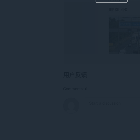
This
extension
can
clear
recent
browsing
history,
cookies,
downloads,
passwords
and
related
data.
用户反馈
此
扩
展
Comments: 0
可
访
问
您
的
标
签
和
浏
览