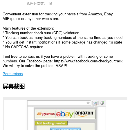
总评分次数：
16
Convenient extension for tracking your parcels from Amazon, Ebay,
AliExpress or any other web store.
Main features of the extension:
* Tracking number check sum (CRC) validation
* You can track as many tracking numbers at the same time as you need.
* You will get instant notifications if some package has changed it's state
* No CAPTCHA required
Feel free to contact us if you have a problem with tracking of some
numbers. Our Facebook page: https://www.facebook.com/checkyourtrack.
We will try to solve the problem ASAP!
Permissions
屏幕截图
此
扩
展
可
访
问
您
在
所
有