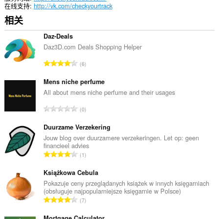
插
在线支持
http://vk.com/checkyourtrack
件
相关
等
功
能
Daz-Deals
的
Daz3D.com Deals Shopping Helper
设
置
总
6
评
This
分
Mens niche perfume
extension
can
次
All about mens niche perfume and their usages
create
数
rich
总
0
：
notifications
评
and
分
Duurzame Verzekering
display
次
Jouw blog over duurzamere verzekeringen. Let op: geen
them
financieel advies
to
数
总
you
1
：
in
评
the
分
Książkowa Cebula
system
次
Pokazuje ceny przeglądanych książek w innych księgarniach
tray.
(obsługuje najpopularniejsze księgarnie w Polsce)
数
总
7
：
评
分
Mortgage Calculator