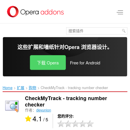
跳
到
主
要
内
容
这些扩展和墙纸针对
Opera 浏览器
设计。
下载 Opera
Free for Android
Home
扩展
购物
CheckMyTrack - tracking number checker‎
CheckMyTrack - tracking number
checker
作者：
devunion
4.1
您的评分
/ 5