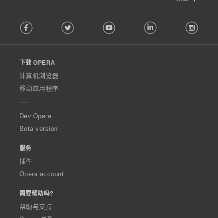
F
Facebook
Twitter
Youtube
LinkedIn
Instag
o
l
l
o
下载 OPERA
w
O
计算机浏览器
p
移动应用程序
e
r
a
Dev.Opera
Beta version
服务
插件
Opera account
需要帮助吗?
帮助与支持