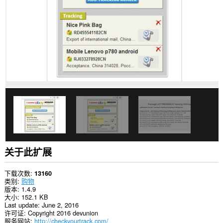
网
站
上
的
数
据。
此
扩
展
可
操
控
用
于
指
定
网
站
关于此扩展
是
否
可
下载次数
13160
以
类别
购物
使
版本
1.4.9
用
大小
152.1 KB
cookie、
Last update
June 2, 2016
JavaScript
许可证
Copyright 2016 devunion
和
服务网站
http://checkyourtrack.com/