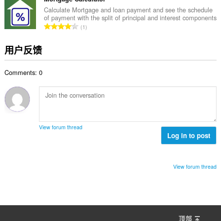
次
Calculate Mortgage and loan payment and see the schedule
of payment with the split of principal and interest components
数
总
1
：
评
分
用户反馈
次
数
Comments: 0
：
View forum thread
Log in to post
View forum thread
顶部