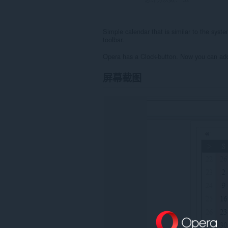
Simple calendar that is similar to the syste
toolbar.
Opera has a Clock-button. Now you can add
屏幕截图