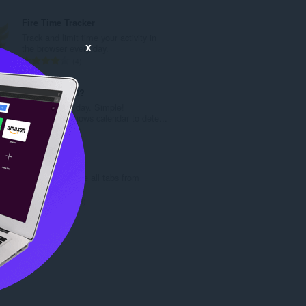
评
分
Fire Time Tracker
次
Track and limit time your activity in
数
x
the browser every day.
：
总
4
评
分
What day is it?
次
Show today's day. Simple!
数
Additionally shows calendar to dete...
：
总
3
评
分
Save Tabs
次
Save and restore all tabs from
数
toolbar popup!
：
总
10
评
分
次
数
：