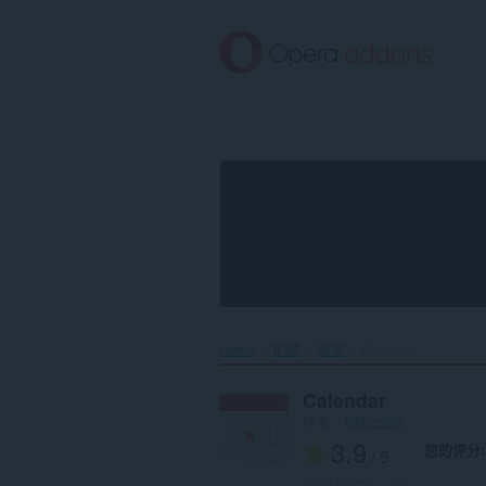
跳
到
主
要
内
容
Home
扩展
效率
Calendar‎
Calendar
作者：
sailormax
3.9
您的评分
/ 5
总评分次数：
52