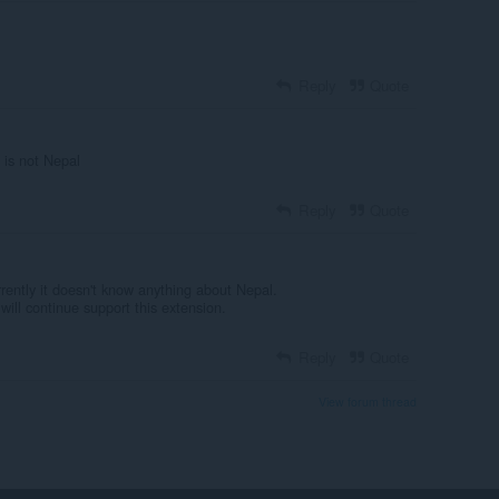
Reply
Quote
e is not Nepal
Reply
Quote
ly it doesn't know anything about Nepal.
ill continue support this extension.
Reply
Quote
View forum thread