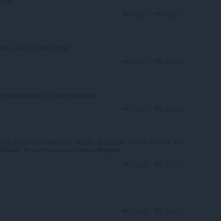
йфую
Reply
Quote
d-on, such a handy tool!
Reply
Quote
е обновление, все еще работает
Reply
Quote
ehr schlecht recherchiert. Tag der deutschen Einheit ist nicht am
tober. Ist nur das prominenteste Beispiel.
Reply
Quote
Reply
Quote