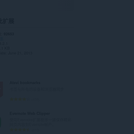
此扩展
数
92653
率
3.2.1
.1 KB
date
June 21, 2013
Atavi bookmarks
书签与所有的设备和浏览器同步
总
170
评
分
Evernote Web Clipper
次
使用Evernote扩展程序一键保存精彩
数
网页内容到Evernote帐户。
：
总
610