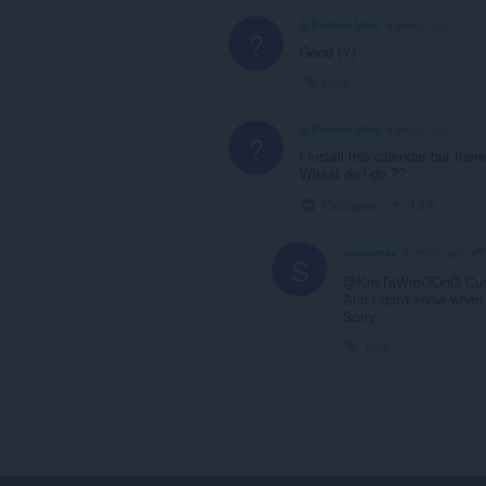
A Former User
6 years ago
?
Good (Y)
Link
A Former User
6 years ago
?
I install this calendar but ther
Whaat do i do ??
Collapse
Link
sailormax
6 years ago
S
@KrisTaWmOOnG Current
And I don't know when w
Sorry.
Link