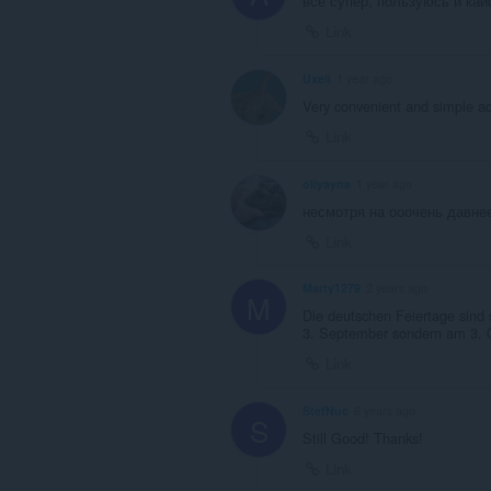
всё супер, пользуюсь и ка
Link
Uxeli
1 year ago
Very convenient and simple ad
Link
oliyayna
1 year ago
несмотря на ооочень давне
Link
Marty1279
2 years ago
M
Die deutschen Feiertage sind s
3. September sondern am 3. Ok
Link
StefNuc
6 years ago
S
Still Good! Thanks!
Link