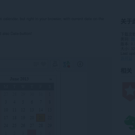
m calendar, but right in your browser, with current date on the
关于
 also Date-button!
下载次
类别
效
版本
0.
大小
32
Last up
许可证
相关