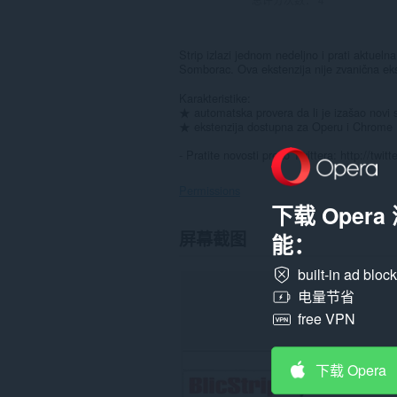
Strip izlazi jednom nedeljno i prati aktuelna
Somborac. Ova ekstenzija nije zvanična ekst
Karakteristike:
★ automatska provera da li je izašao novi s
★ ekstenzija dostupna za Operu i Chrome
- Pratite novosti preko Twittera: http://twi
Permissions
下载 Oper
此
屏幕截图
能：
扩
展
可
built-in ad bloc
访
电量节省
问
您
free VPN
在
某
些
下载 Opera
网
站