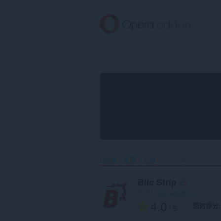
跳
到
主
要
内
容
Home
扩展
Fun
Blic Strip‎
Blic Strip
作者：
Igor Jerosimic
4.0
您的评分
/ 5
总评分次数：
4