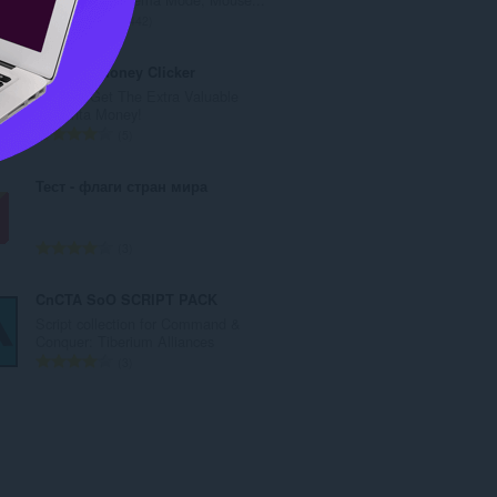
：
总
1442
评
分
Magenta Money Clicker
次
Click To Get The Extra Valuable
数
Magenta Money!
：
总
5
评
分
Тест - флаги стран мира
次
数
：
总
3
评
分
CnCTA SoO SCRIPT PACK
次
Script collection for Command &
数
Conquer: Tiberium Alliances
：
总
3
评
分
次
数
：