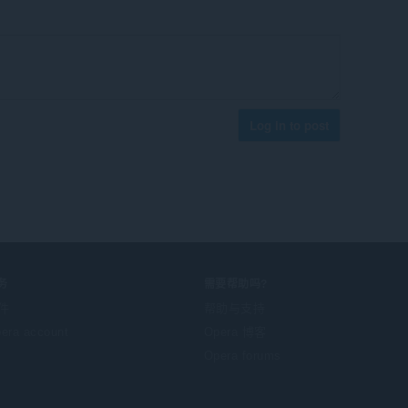
Log in to post
务
需要帮助吗?
件
帮助与支持
era account
Opera 博客
Opera forums