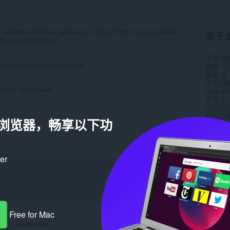
, najčešće politička, dešavanja u Srbiji. Strip crta i piše Marko
关于
enzija sajta Blic.rs.
下载次
trip i obaveštavanje korisnika
类别
F
版本
2.
大小
29
tter.com/IgorWareRS
Last up
许可证
隐私政
在线支
a 浏览器，畅享以下功
相关
ker
Free for Mac