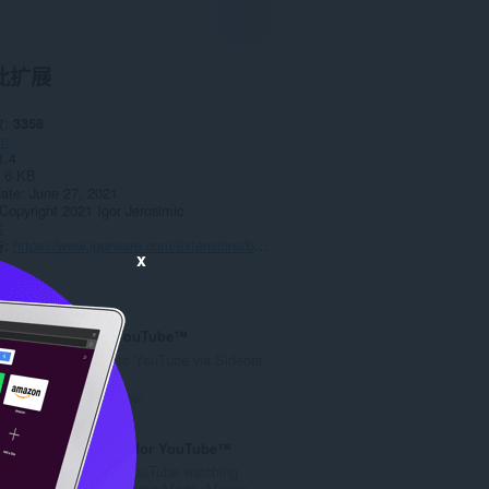
此扩展
数
3358
un
1.4
.6 KB
date
June 27, 2021
Copyright 2021 Igor Jerosimic
策
持
https://www.igorware.com/extensions/blic-strip
x
Sidebar for YouTube™
Easy Access to YouTube via Sidebar
UI
总
708
评
分
Magic Actions for YouTube™
次
Enhance your YouTube watching
数
experience! Cinema Mode, Mouse...