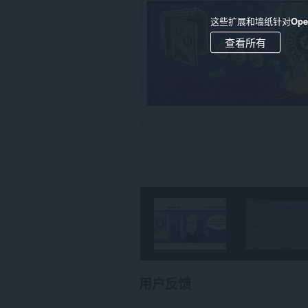
上
的
这些扩展和墙纸针对
Op
数
据。
查看所有
This
extension
can
create
rich
notifications
and
display
them
to
you
in
the
system
tray.
用户反馈