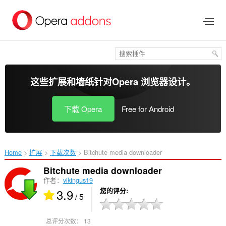
跳
到
主
要
内
容
这些扩展和墙纸针对
Opera 浏览器
设计。
下载 Opera
Free for Android
Home
扩展
下载次数
Bitchute media downloader‎
Bitchute media downloader
作者：
vikingus19
3.9
您的评分
/ 5
总评分次数：
13