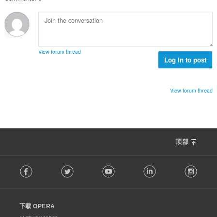
：
View forum thread
Log in to post
View forum thread
顶部
F
Facebook
Twitter
Youtube
LinkedIn
Instag
o
l
l
o
下载 OPERA
w