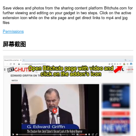
Save videos and photos from the sharing content platform Bitchute.com for
further viewing and editing on your gadget in two steps. Click on the active
extension icon while on the site page and get direct links to mp4 and jpg
files
Permissions
屏幕截图
此
扩
展
可
访
问
您
在
某
些
网
站
上
的
数
据。
此
扩