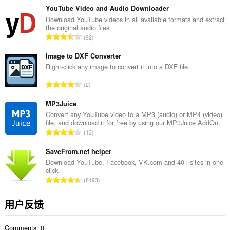
分
YouTube Video and Audio Downloader
次
Download YouTube videos in all available formats and extract
the original audio files
数
总
92
：
评
分
Image to DXF Converter
次
Right-click any image to convert it into a DXF file.
数
总
2
：
评
分
MP3Juice
次
Convert any YouTube video to a MP3 (audio) or MP4 (video)
file, and download it for free by using our MP3Juice AddOn.
数
总
13
：
评
分
SaveFrom.net helper
次
Download YouTube, Facebook, VK.com and 40+ sites in one
click.
数
总
8193
：
评
分
用户反馈
次
数
Comments: 0