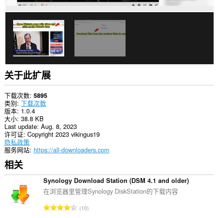
展
可
访
问
您
的
标
签
和
浏
关于此扩展
览
活
动。
下载次数
5895
类别
下载次数
版本
1.0.4
大小
38.8 KB
Last update
Aug. 8, 2023
许可证
Copyright 2023 vikingus19
隐私政策
服务网站
https://all-downloaders.com
相关
Synology Download Station (DSM 4.1 and older)
在浏览器里管理Synology DiskStation的下载内容
总
10
评