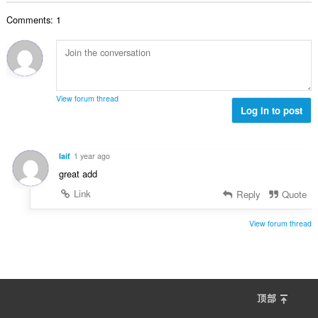
数
Comments: 1
：
View forum thread
Log in to post
Iaif
1 year ago
great add
Link
Reply
Quote
View forum thread
顶部