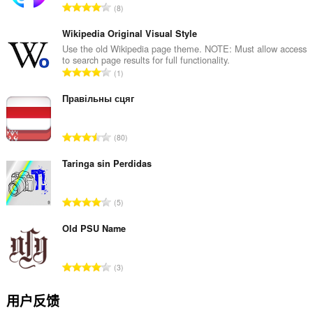
总
8
评
分
Wikipedia Original Visual Style
次
Use the old Wikipedia page theme. NOTE: Must allow access
to search page results for full functionality.
数
总
1
：
评
分
Правільны сцяг
次
数
总
80
：
评
分
Taringa sin Perdidas
次
数
总
5
：
评
分
Old PSU Name
次
数
总
3
：
评
分
用户反馈
次