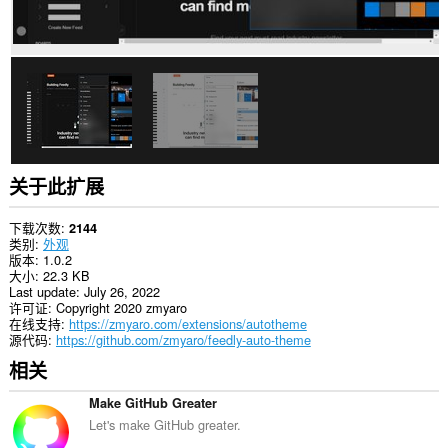
关于此扩展
下载次数
2144
类别
外观
版本
1.0.2
大小
22.3 KB
Last update
July 26, 2022
许可证
Copyright 2020 zmyaro
在线支持
https://zmyaro.com/extensions/autotheme
源代码
https://github.com/zmyaro/feedly-auto-theme
相关
Make GitHub Greater
Let's make GitHub greater.