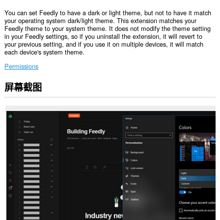
You can set Feedly to have a dark or light theme, but not to have it match
your operating system dark/light theme. This extension matches your
Feedly theme to your system theme. It does not modify the theme setting
in your Feedly settings, so if you uninstall the extension, it will revert to
your previous setting, and if you use it on multiple devices, it will match
each device's system theme.
Permissions
屏幕截图
此
扩
展
可
访
问
您
在
某
些
网
站
上
的
数
据。