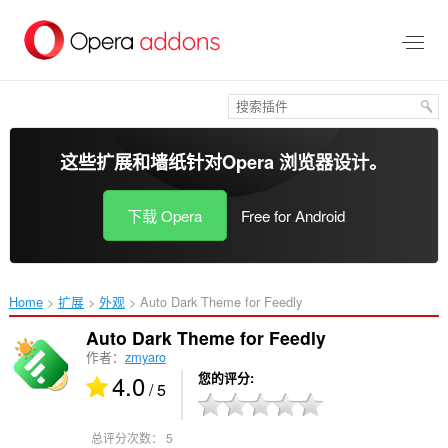
跳
到
主
要
内
容
这些扩展和墙纸针对
Opera 浏览器
设计。
下载 Opera
Free for Android
Home
扩展
外观
Auto Dark Theme for Feedly‎
Auto Dark Theme for Feedly
作者：
zmyaro
4.0
您的评分
/ 5
总评分次数：
5