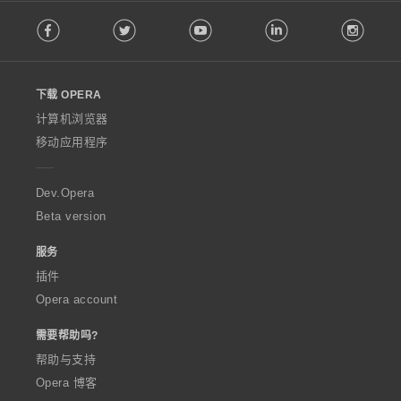
F
Facebook
Twitter
Youtube
LinkedIn
Instag
o
l
l
o
下载 OPERA
w
O
计算机浏览器
p
移动应用程序
e
r
a
Dev.Opera
Beta version
服务
插件
Opera account
需要帮助吗?
帮助与支持
Opera 博客