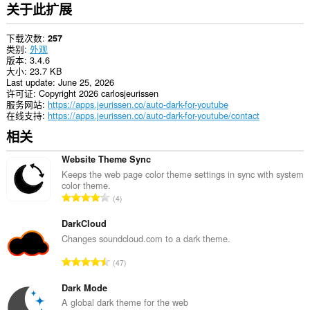
installed
关于此扩展
extensions
and
web
下载次数
257
pages
类别
外观
to
版本
3.4.6
communicate
大小
23.7 KB
with
Last update
June 25, 2026
this
许可证
Copyright 2026 carlosjeurissen
extension.
服务网站
https://apps.jeurissen.co/auto-dark-for-youtube
在线支持
https://apps.jeurissen.co/auto-dark-for-youtube/contact
相关
Website Theme Sync
Keeps the web page color theme settings in sync with system
color theme.
总
4
评
分
DarkCloud
次
Changes soundcloud.com to a dark theme.
数
总
47
：
评
分
Dark Mode
次
A global dark theme for the web