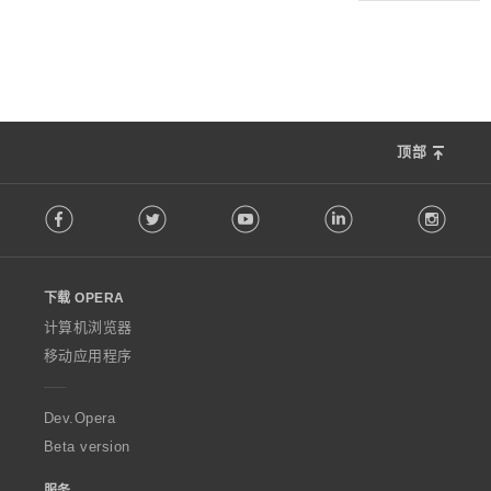
顶部
F
Facebook
Twitter
Youtube
LinkedIn
Instag
o
l
l
o
下载 OPERA
w
O
计算机浏览器
p
移动应用程序
e
r
a
Dev.Opera
Beta version
服务