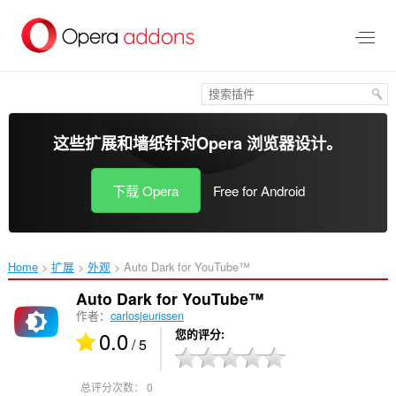
跳
到
主
要
内
容
这些扩展和墙纸针对
Opera 浏览器
设计。
下载 Opera
Free for Android
Home
扩展
外观
Auto Dark for YouTube™‎
Auto Dark for YouTube™
作者：
carlosjeurissen
0.0
您的评分
/ 5
总评分次数：
0