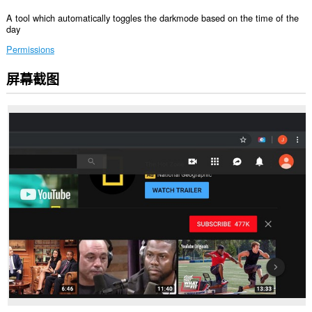
A tool which automatically toggles the darkmode based on the time of the
day
Permissions
屏幕截图
此
扩
展
可
访
问
您
在
某
些
网
站
上
的
数
据。
This
permission
allows
other