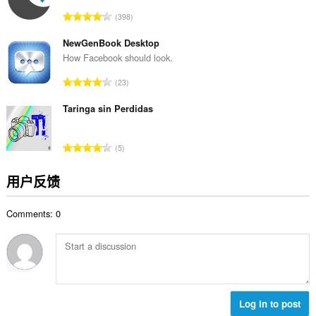
数
总
398
：
评
分
NewGenBook Desktop
次
How Facebook should look.
数
总
23
：
评
分
Taringa sin Perdidas
次
数
总
5
：
评
分
用户反馈
次
数
Comments: 0
：
Log in to post