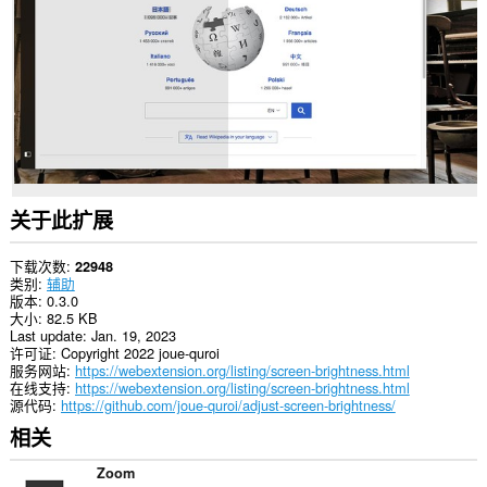
网
站
上
的
数
据。
关于此扩展
下载次数
22948
类别
辅助
版本
0.3.0
大小
82.5 KB
Last update
Jan. 19, 2023
许可证
Copyright 2022 joue-quroi
服务网站
https://webextension.org/listing/screen-brightness.html
在线支持
https://webextension.org/listing/screen-brightness.html
源代码
https://github.com/joue-quroi/adjust-screen-brightness/
相关
Zoom