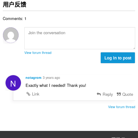
分
用户反馈
次
数
Comments: 1
：
View forum thread
Log in to post
notagrom
3 years ago
N
Exactly what I needed! Thank you!
Link
Reply
Quote
View forum thread