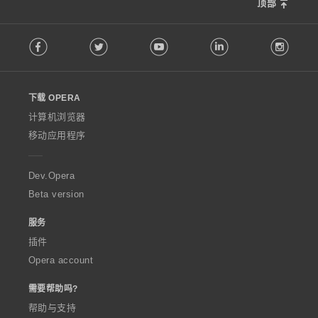
顶部
F
Facebook
Twitter
Youtube
LinkedIn
Instag
o
l
l
o
下载 OPERA
w
O
计算机浏览器
p
移动应用程序
e
r
a
Dev.Opera
Beta version
服务
插件
Opera account
需要帮助吗?
帮助与支持