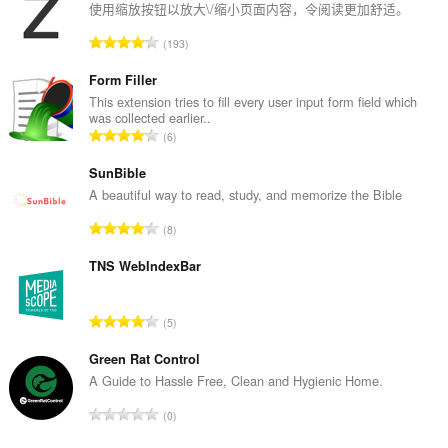
使用缩放按钮以放大\/缩小页面内容，令阅读更加舒适。
总
193
评
分
Form Filler
次
This extension tries to fill every user input form field which
was collected earlier..
数
总
6
：
评
分
SunBible
次
A beautiful way to read, study, and memorize the Bible
数
总
8
：
评
分
TNS WebIndexBar
次
数
总
5
：
评
分
Green Rat Control
次
A Guide to Hassle Free, Clean and Hygienic Home.
数
总
0
：
评