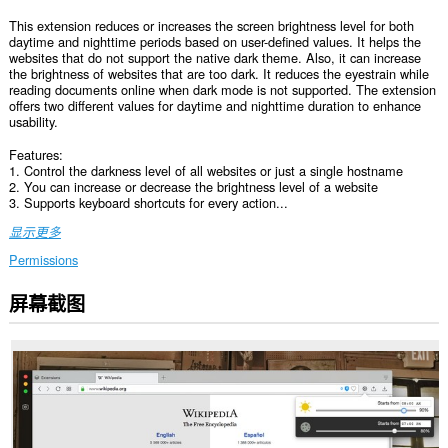
This extension reduces or increases the screen brightness level for both
daytime and nighttime periods based on user-defined values. It helps the
websites that do not support the native dark theme. Also, it can increase
the brightness of websites that are too dark. It reduces the eyestrain while
reading documents online when dark mode is not supported. The extension
offers two different values for daytime and nighttime duration to enhance
usability.
Features:
1. Control the darkness level of all websites or just a single hostname
2. You can increase or decrease the brightness level of a website
3. Supports keyboard shortcuts for every action...
显示更多
Permissions
屏幕截图
此
扩
展
可
访
问
您
在
所
有