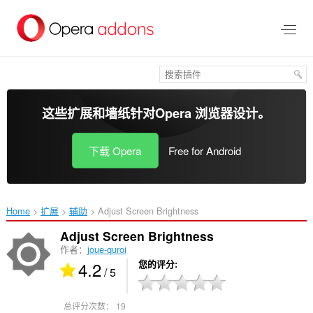
跳
到
主
要
内
容
这些扩展和墙纸针对
Opera 浏览器
设计。
下载 Opera
Free for Android
Home
扩展
辅助
Adjust Screen Brightness‎
Adjust Screen Brightness
作者：
joue-quroi
4.2
您的评分
/ 5
总评分次数：
19