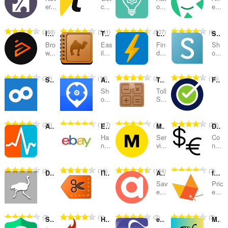
和
er...
c...
o...
e...
分
总
总
总
总
360
541
507
6
类
Instant Gaming
The Camelizer
Latest Deals - Voucher Codes, Sales & Discounts
Shoptimate : compare prices easily
评
评
评
评
Bro
Eas
Fin
Sh
分
分
分
分
w...
il...
d...
o...
次
次
次
次
数
数
数
数
总
总
总
总
22
18
2
16
Shoop.de Cashback-Assistent
Allkeyshop - Compare Game Prices
TollSjekk
FranceVerif
：
：
：
：
评
评
评
评
Sh
Toll
分
分
分
分
o...
S...
次
次
次
次
数
数
数
数
总
总
总
总
24
117
7
22
AlleMon
Ebay Button
Megabonus - Cash Back up to 40%
Direct Currency Converter
：
：
：
：
评
评
评
评
Ha
Ser
Co
分
分
分
分
n...
vi...
n...
次
次
次
次
数
数
数
数
总
总
总
总
2
15
154
7
DeliveryClub Кнопка
Промокоды и скидки
Amazon Shopping Tools
foxydeal
：
：
：
：
评
评
评
评
Sav
Pric
分
分
分
分
e...
e...
次
次
次
次
数
数
数
数
总
总
总
总
2
1
2
5
Safe Deal Shopping AliExpress, eBay, Amazon
Hot Game Helper
eSnipe Snipe Tool
Mais Barato - Encontre o preço mais baixo
：
：
：
：
评
评
评
评