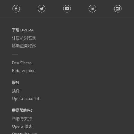
F
Facebook
Twitter
Youtube
LinkedIn
Instag
o
l
l
o
下载 OPERA
w
O
计算机浏览器
p
移动应用程序
e
r
a
Dev.Opera
Beta version
服务
插件
Opera account
需要帮助吗?
帮助与支持
Opera 博客