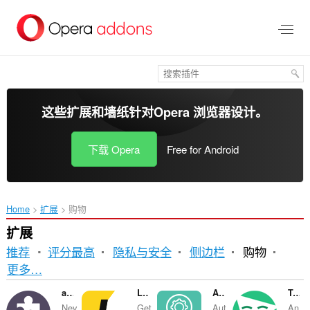
跳
到
主
要
内
容
这些扩展和墙纸针对
Opera 浏览器
设计。
下载 Opera
Free for Android
Home
扩展
购物
扩展
推荐
评分最高
隐私与安全
侧边栏
购物
排
更多…
序
alerabat.com | kupony i kody rabatowe
LetyShops
AliTools
TreeClicks - Plant Trees while Shopping
Nev
Get
Aut
An