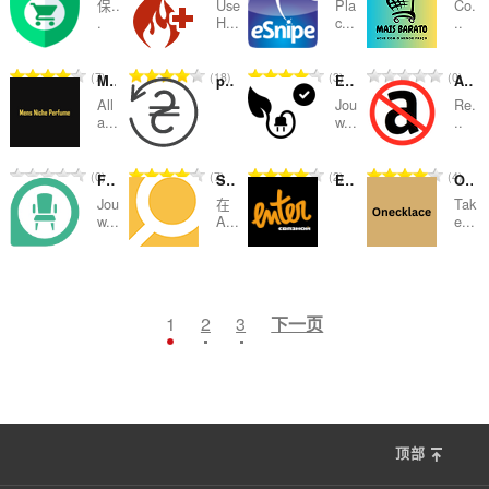
保..
Use
Pla
Co.
分
分
分
分
.
H...
c...
..
次
次
次
次
数
数
数
数
总
总
总
总
7
18
3
0
Mens niche perfume
payBack :: магазины платят
Echt Groene Stroom & Energie Vergelijken Blog
Amazon Tag Remover
：
：
：
：
评
评
评
评
All
Jou
Re.
分
分
分
分
a...
w...
..
次
次
次
次
数
数
数
数
总
总
总
总
0
7
2
4
Furn.nl - Online Meubels & Woonblog
Search products by image
Enter.Ru Кнопка
Onecklace
：
：
：
：
评
评
评
评
Jou
在
Tak
分
分
分
分
w...
A...
e...
次
次
次
次
数
数
数
数
总
总
总
总
1
9
1
1
：
：
：
：
评
评
评
评
分
分
分
分
1
2
3
下一页
次
次
次
次
数
数
数
数
：
：
：
：
顶部