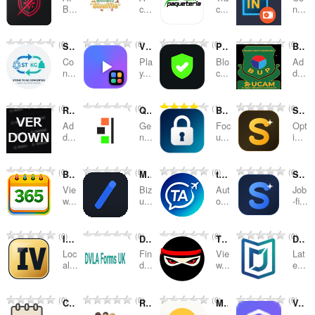
和
B...
c...
c...
n...
分
总
总
总
总
0
0
0
0
类
Stone to KG Converter
Video Power Tool
PureKick - Ad Blocker for Kick
BUP UCAM Extension
评
评
评
评
Co
Pla
Blo
Ad
分
分
分
分
n...
y...
c...
d...
次
次
次
次
数
数
数
数
总
总
总
总
0
0
1
0
Roblox VersionHistory Download Button
Quick Schema - JSON-LD Generator
Browser Security
SkillEra Companion – Prompt Optimizer
：
：
：
：
评
评
评
评
Ad
Ge
Foc
Opt
分
分
分
分
d...
n...
u...
i...
次
次
次
次
数
数
数
数
总
总
总
总
0
0
0
0
Bangla Calendar 365
MedBizu
touranalitica
Skill Era Companion Career Suite
：
：
：
：
评
评
评
评
Vie
Biz
Aut
Job
分
分
分
分
w...
u...
o...
-fi...
次
次
次
次
数
数
数
数
总
总
总
总
0
0
0
0
IdleDex — IVs por atributo
DVLA Toolkit: Forms, Contacts & Reminders
Tik.Ninja Anonymous TikTok Story & Profile Viewer
DJs Mobiles
：
：
：
：
评
评
评
评
Loc
Fin
Vie
Lat
分
分
分
分
al...
d...
w...
e...
次
次
次
次
数
数
数
数
总
总
总
总
0
0
0
0
Clipboard Shield - CAPTCHA & ClickFix Protection
Rtube Watch Party
ManySmile — Emoji Search & Copy
VeriZone Companion
：
：
：
：
评
评
评
评