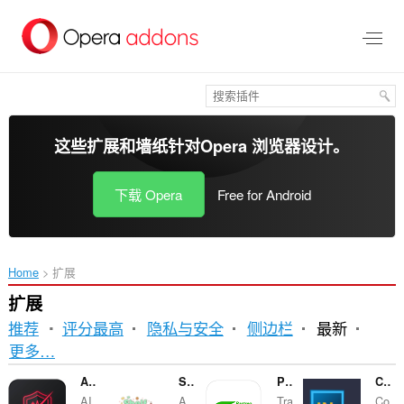
跳
到
主
要
内
容
这些扩展和墙纸针对
Opera 浏览器
设计。
下载 Opera
Free for Android
Home
扩展
扩展
推荐
评分最高
隐私与安全
侧边栏
最新
排
更多…
序
AI Blocker
Shelf Shuffle: Sort & Match
Paqueteria Rastreo
CM to Inches Converter
AI
A
Tra
Co