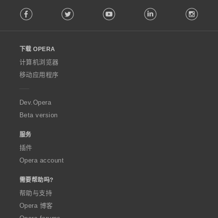
F
Facebook
Twitter
Youtube
LinkedIn
Instag
o
l
l
o
下载 OPERA
w
O
计算机浏览器
p
移动应用程序
e
r
a
Dev.Opera
Beta version
服务
插件
Opera account
需要帮助吗?
帮助与支持
Opera 博客