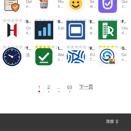
Det
Rtu
Se
Qui
分
分
分
分
e...
b...
ar...
c...
次
次
次
次
数
数
数
数
总
总
总
总
0
0
0
0
Simple WCAG Contrast Checker
Steam Sales Predictor
Emulator Settings Helper
Filtr Nieruchomosci
：
：
：
：
评
评
评
评
Ch
Esti
A
Oto
分
分
分
分
e...
...
si...
d...
次
次
次
次
数
数
数
数
总
总
总
总
0
1
0
1
TimeZone Converter
LanguageTool Inline
KUTube for Blackboard
GrinBeam Image
：
：
：
：
评
评
评
评
选..
Wat
KU
Gri
分
分
分
分
.
c...
T...
n...
次
次
次
次
数
数
数
数
总
总
总
总
2
0
0
0
：
：
：
：
评
评
评
评
分
分
分
分
1
2
...
69
下一页
次
次
次
次
数
数
数
数
：
：
：
：
顶部