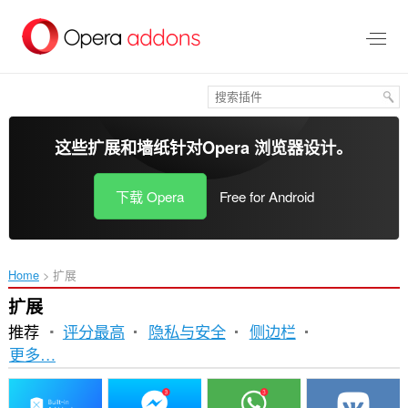
跳
到
主
要
内
容
这些扩展和墙纸针对
Opera 浏览器
设计。
下载 Opera
Free for Android
Home
扩展
扩展
推荐
评分最高
隐私与安全
侧边栏
排
更多…
序