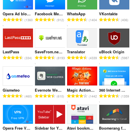
和
分
Opera Ad blocker
Facebook Messenger
WhatsApp
VKontakte
总
总
总
总
类
1360
912
1404
406
评
评
评
评
分
分
分
分
次
次
次
次
数
数
数
数
：
：
：
：
LastPass
SaveFrom.net helper
Translator
uBlock Origin
总
总
总
总
334
8193
4339
5987
评
评
评
评
分
分
分
分
次
次
次
次
数
数
数
数
：
：
：
：
Gismeteo
Evernote Web Clipper
Magic Actions for YouTube™
360 Internet Protection
总
总
总
总
460
610
1442
1359
评
评
评
评
分
分
分
分
次
次
次
次
数
数
数
数
：
：
：
：
Opera Free VPN
Sidebar for YouTube™
Atavi bookmarks
Boomerang for Gmail™