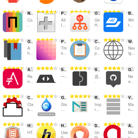
次
次
次
次
数
数
数
数
总
总
总
总
30
1281
109
46
Netcraft Extension
PageExpand
Octotree
Briskine
：
：
：
：
评
评
评
评
Co.
All
Git
Wri
分
分
分
分
..
I...
H...
t...
次
次
次
次
数
数
数
数
总
总
总
总
30
34
33
27
Google™ Translator
PerfectPixel by WellDoneCode
Copy As Plain Text
Web Panel
：
：
：
：
评
评
评
评
A
Thi
Co
Nav
分
分
分
分
h...
s...
p...
ig...
次
次
次
次
数
数
数
数
总
总
总
总
269
27
29
102
Asciidoctor.js Live Preview
SimpleTabOrder
SimpleExtManager
GitHub Hovercard
：
：
：
：
评
评
评
评
Re
一..
这..
Ne
分
分
分
分
n...
.
.
a...
次
次
次
次
数
数
数
数
总
总
总
总
9
40
95
30
Classic Tabs
Gismeteo weather forecast in speed-dial
RightTasks for Gmail™
Vertical Tabs
：
：
：
：
评
评
评
评
Cla
Gis
Imp
Ma
分
分
分
分
s...
...
r...
n...
次
次
次
次
数
数
数
数
总
总
总
总
106
367
9
56
HTML5 Editor
HideMyAss - Free Web Proxy
DotVPN - better than VPN
Ant.com Antmarks Extension
：
：
：
：
评
评
评
评
HT.
Use
Un
Ma
分
分
分
分
..
fr...
bl...
n...