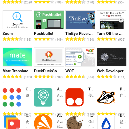
总
总
总
总
2020
708
170
55
评
评
评
评
分
分
分
分
次
次
次
次
数
数
数
数
：
：
：
：
Zoom
Pushbullet
TinEye Reverse Image Search
Turn Off the Lights
总
总
总
总
193
149
134
933
评
评
评
评
分
分
分
分
次
次
次
次
数
数
数
数
：
：
：
：
Mate Translate
DuckDuckGo Search & Tracker Protection
WOT
Web Developer
总
总
总
总
1168
780
674
114
评
评
评
评
分
分
分
分
G App Launcher (Shortcuts for Google™)
AliTools
Tampermonkey
Privacy Badger
次
次
次
次
访..
Aut
使..
自..
数
数
数
数
.
o...
.
.
：
：
：
：
总
总
总
总
330
507
1109
327
Category Tabs for Google Keep™
Avast Online Security
I don't care about cookies
Distill Web Monitor
评
评
评
评
更..
Ava
Get
监..
分
分
分
分
.
st...
ri...
.