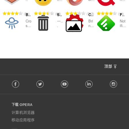
次
次
次
次
数
数
数
数
总
总
总
总
51
62
712
14
Browserling - Cross-browser testing
SimpleClear
Classic Images
Feedly Notification
：
：
：
：
评
评
评
评
Cro
一..
Bri
Not
分
分
分
分
s...
.
n...
ifi...
次
次
次
次
数
数
数
数
总
总
总
总
20
61
52
15
：
：
：
：
评
评
评
评
分
分
分
分
次
次
次
次
数
数
数
数
顶部
：
：
：
：
F
Facebook
Twitter
Youtube
LinkedIn
Instag
o
l
l
o
下载 OPERA
w
O
计算机浏览器
p
移动应用程序
e