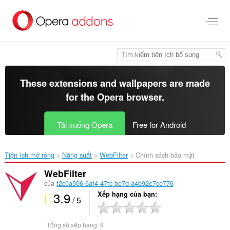
Chuyển
đến
nội
dung
chính
These extensions and wallpapers are made
for the
Opera browser
.
Tải xuống Opera
Free for Android
Tiện ích mở rộng
Năng suất
WebFilter‎
Chính sách bảo mật
WebFilter
của
f2c0a506-6af4-47fc-be7d-a4b92e7ce776
3.9
Xếp hạng của bạn
/ 5
Tổng số xếp hạng:
9