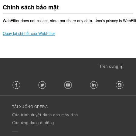
Chính sách bảo mật
WebFilter does not collect, store nor share any data. User's privacy is WebFil
Quay lại chi tiết của WebFilter
Trên cùng
F
Facebook
Twitter
Youtube
LinkedIn
Instag
o
l
l
o
TẢI XUỐNG OPERA
w
O
Các trình duyệt dành cho máy tính
p
Các ứng dụng di động
e
r