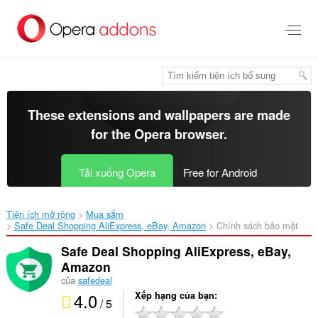
Chuyển
đến
nội
dung
chính
These extensions and wallpapers are made
for the
Opera browser
.
Tải xuống Opera
Free for Android
Tiện ích mở rộng
Mua sắm
Safe Deal Shopping AliExpress, eBay, Amazon‎
Chính sách bảo mật
Safe Deal Shopping AliExpress, eBay,
Amazon
của
safedeal
4.0
Xếp hạng của bạn
/ 5