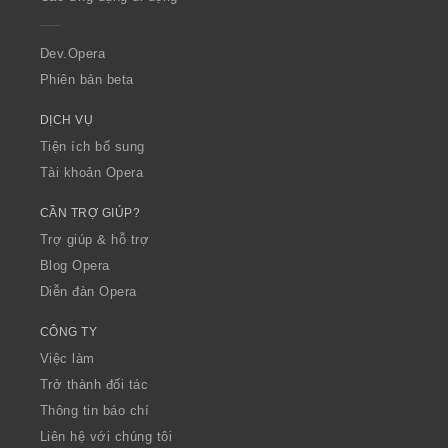
e
r
a
Dev.Opera
Phiên bản beta
DỊCH VỤ
Tiện ích bổ sung
Tài khoản Opera
CẦN TRỢ GIÚP?
Trợ giúp & hỗ trợ
Blog Opera
Diễn đàn Opera
CÔNG TY
Việc làm
Trở thành đối tác
Thông tin báo chí
Liên hệ với chúng tôi