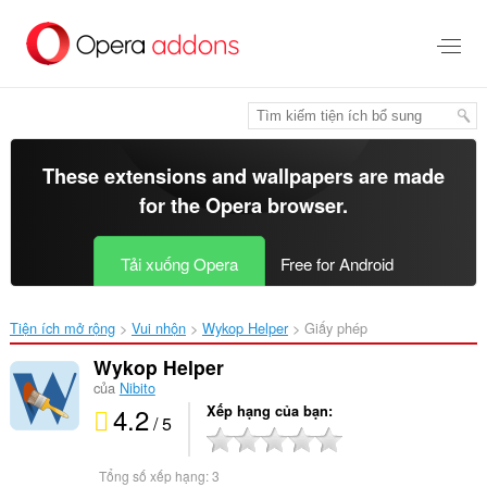
Chuyển
đến
nội
dung
chính
These extensions and wallpapers are made
for the
Opera browser
.
Tải xuống Opera
Free for Android
Tiện ích mở rộng
Vui nhộn
Wykop Helper‎
Giấy phép
Wykop Helper
của
Nibito
4.2
Xếp hạng của bạn
/ 5
Tổng số xếp hạng:
3