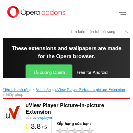
Chuyển
đến
nội
dung
chính
These extensions and wallpapers are made
for the
Opera browser
.
Tải xuống Opera
Free for Android
Tiện ích mở rộng
Vui nhộn
uView Player Picture-in-picture Extension‎
Giấy phép
uView Player Picture-in-picture
Extension
của
uviewplayer
3.8
Xếp hạng của bạn
/ 5