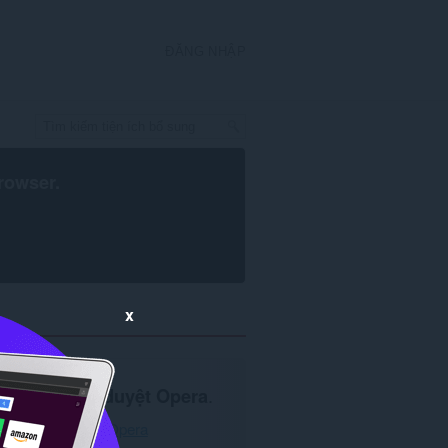
ĐĂNG NHẬP
rowser
.
x
Cần
trình duyệt Opera
.
Tải xuống Opera