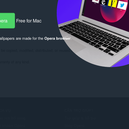
pera
Free for Mac
llpapers are made for the
Opera browser
.
e copied, modified, distributed, or reused without explicit written permission f
rranty of any kind.
CH VỤ
CẦN TRỢ GIÚP?
ện ích bổ sung
Trợ giúp & hỗ trợ
i khoản Opera
Blog Opera