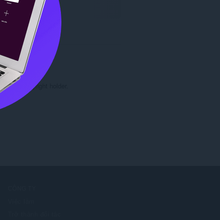
rom the copyright holder.

CÔNG TY
Việc làm
Trở thành đối tác