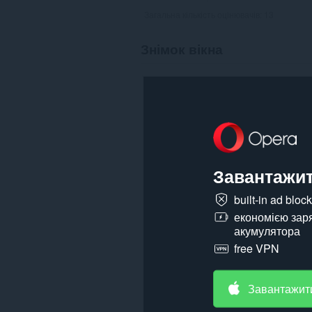
Загальна кількість оцінювачів:
13
Знімок вікна
Завантажит
built-in ad bloc
економією зар
акумулятора
free VPN
Завантажит