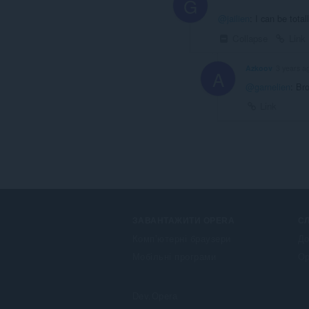
G
@jailien
: I can be tota
Collapse
Link
Azkoov
3 years a
A
@garnelien
: Br
Link
ЗАВАНТАЖИТИ OPERA
С
Комп’ютерні браузери
До
Мобільні програми
Op
Dev.Opera