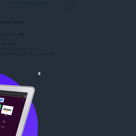
Завантажити Opera
шпалери
аження
6 189
1.0
167,5 Кб
date
05 грудня 2013 р.
вання
Copyright 2013 jaymz13
x