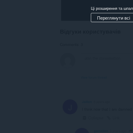
Ці розширення та шпал
Переглянути всі
Відгуки користувачів
Comments: 3
View forum thread
Jailien
3 years ago
J
I think now that I am damned , 
Collapse
Link
garnelien
3 years ago