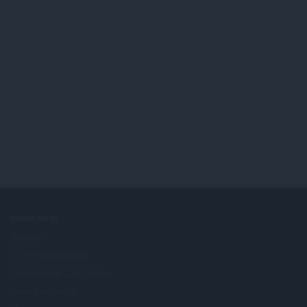
КОМПАНІЯ
Вакансії
Стати партнером
Інформація для преси
Наші контакти