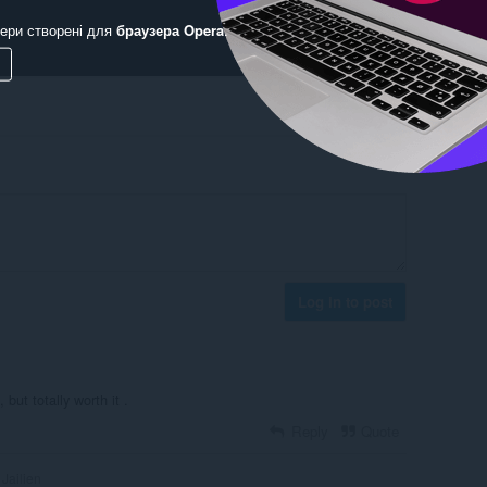
ери створені для
браузера Opera
.
Log in to post
but totally worth it .
Reply
Quote
Jailien