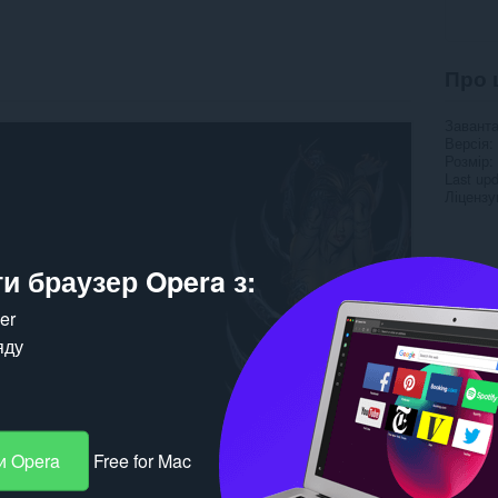
Про 
Завант
Версія
Розмір
Last up
Ліцензу
и браузер Opera з:
ker
яду
и Opera
Free for Mac