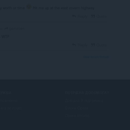
lly worth ur time
Hit me up at the east covern highway
Reply
Quote
garnelien
go
o WTF
Reply
Quote
View forum thread
ЛУЖБИ
ПОТРІБНА ДОПОМОГА?
повнення
Довідка й підтримка
era account
Блоги Opera
Opera forums