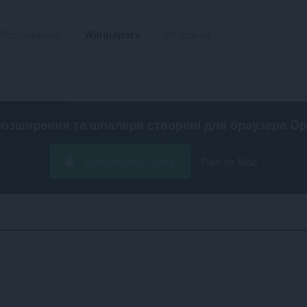
Розширення
Wallpapers
Розробка
розширення та шпалери створені для
браузера Op
Завантажити Opera
Free for Mac