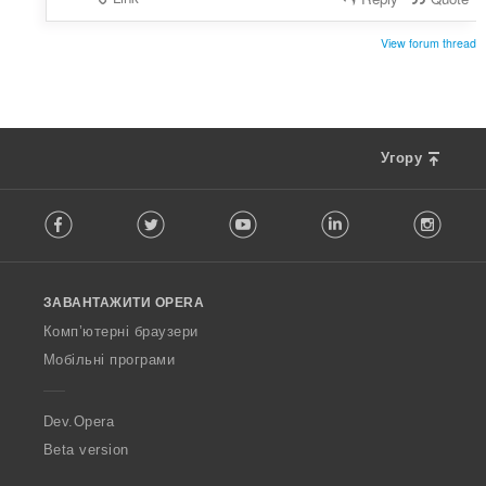
View forum thread
Угору
F
Facebook
Twitter
Youtube
LinkedIn
Instag
o
l
l
o
ЗАВАНТАЖИТИ OPERA
w
O
Комп’ютерні браузери
p
Мобільні програми
e
r
a
Dev.Opera
Beta version