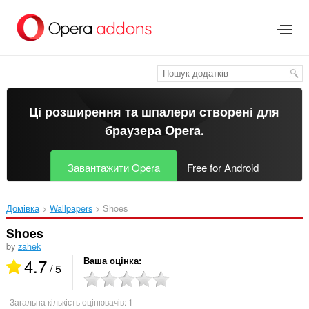
Перейти
до
основного
вмісту
Ці розширення та шпалери створені для
браузера Opera
.
Завантажити Opera
Free for Android
Домівка
Wallpapers
Shoes‎
Shoes
by
zahek
4.7
Ваша оцінка
/ 5
Загальна кількість оцінювачів:
1