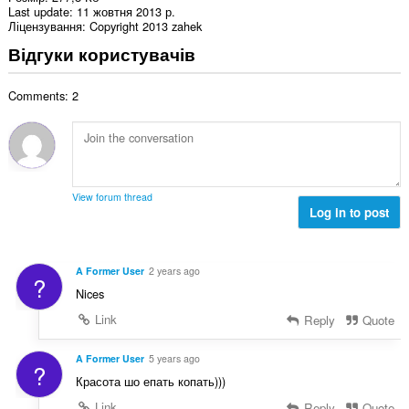
Last update
11 жовтня 2013 р.
Ліцензування
Copyright 2013 zahek
Відгуки користувачів
Comments: 2
View forum thread
Log in to post
A Former User
2 years ago
?
Nices
Link
Reply
Quote
A Former User
5 years ago
?
Красота шо епать копать)))
Link
Reply
Quote