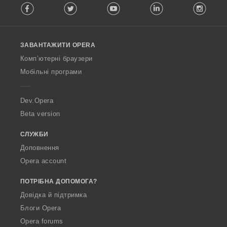
Facebook
Twitter
Youtube
LinkedIn
Instag
o
l
l
o
ЗАВАНТАЖИТИ OPERA
w
O
Комп’ютерні браузери
p
Мобільні програми
e
r
a
Dev.Opera
Beta version
СЛУЖБИ
Доповнення
Opera account
ПОТРІБНА ДОПОМОГА?
Довідка й підтримка
Блоги Opera
Opera forums