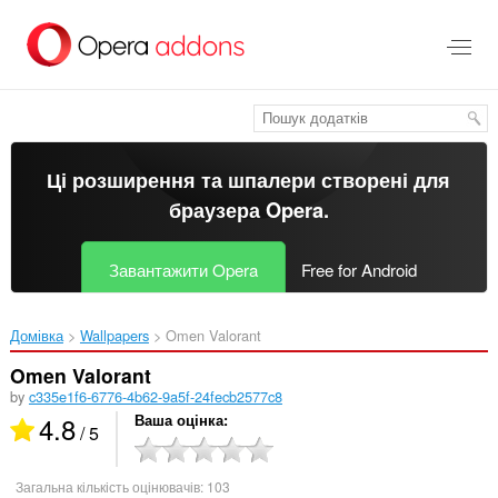
Перейти
до
основного
вмісту
Ці розширення та шпалери створені для
браузера Opera
.
Завантажити Opera
Free for Android
Домівка
Wallpapers
Omen Valorant‎
Omen Valorant
by
c335e1f6-6776-4b62-9a5f-24fecb2577c8
4.8
Ваша оцінка
/ 5
Загальна кількість оцінювачів:
103