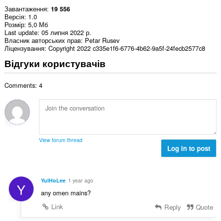
Завантаження
19 556
Версія
1.0
Розмір
5,0 Мб
Last update
05 липня 2022 р.
Власник авторських прав
Petar Rusev
Ліцензування
Copyright 2022 c335e1f6-6776-4b62-9a5f-24fecb2577c8
Відгуки користувачів
Comments: 4
View forum thread
Log in to post
YulHoLee
1 year ago
Y
any omen mains?
Link
Reply
Quote