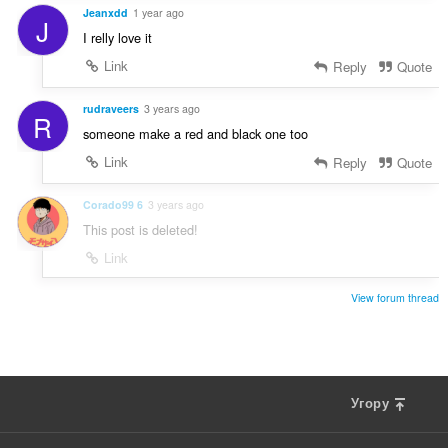
Jeanxdd
1 year ago
J
I relly love it
Link
Reply
Quote
rudraveers
3 years ago
R
someone make a red and black one too
Link
Reply
Quote
Corado99 6
3 years ago
This post is deleted!
Link
View forum thread
Угору
F