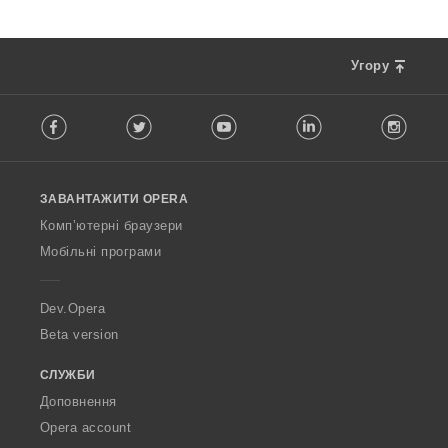
Угору
F
Facebook
Twitter
Youtube
LinkedIn
Instag
o
l
l
o
ЗАВАНТАЖИТИ OPERA
w
O
Комп’ютерні браузери
p
Мобільні програми
e
r
a
Dev.Opera
Beta version
СЛУЖБИ
Доповнення
Opera account