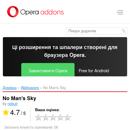
Перейти
до
основного
вмісту
Ці розширення та шпалери створені для
браузера Opera
.
Завантажити Opera
Free for Android
Домівка
Wallpapers
No Man's Sky‎
No Man's Sky
by
nebulr
4.7
Ваша оцінка
/ 5
Загальна кількість оцінювачів:
28