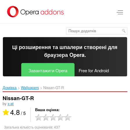
Перейти
до
основного
вмісту
Ці розширення та шпалери створені для
браузера Opera
.
Завантажити Opera
Free for Android
Домівка
Wallpapers
Nissan-GT-R‎
Nissan-GT-R
by
x-at
4.8
Ваша оцінка
/ 5
Загальна кількість оцінювачів:
437