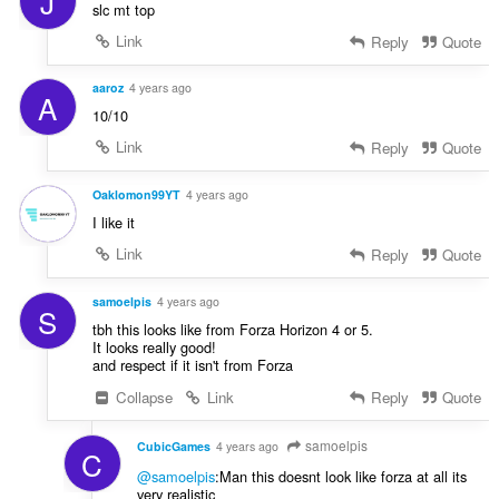
J
slc mt top
Link
Reply
Quote
aaroz
4 years ago
A
10/10
Link
Reply
Quote
Oaklomon99YT
4 years ago
I like it
Link
Reply
Quote
samoelpis
4 years ago
S
tbh this looks like from Forza Horizon 4 or 5.
It looks really good!
and respect if it isn't from Forza
Collapse
Link
Reply
Quote
samoelpis
CubicGames
4 years ago
C
@samoelpis
:Man this doesnt look like forza at all its
very realistic