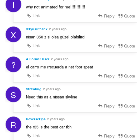
I
why not animated for me!!!!!!!!!!!!
Link
Reply
Quote
XXyusufcanx
2 years ago
X
nisan 350 z si olsa güzel olabilirdi
Link
Reply
Quote
A Former User
2 years ago
?
el carro me rrecuerda a net foor speat
Link
Reply
Quote
Strawbug
2 years ago
S
Need this as a nissan skyline
Link
Reply
Quote
ReverseOps
2 years ago
R
the r35 is the best car tbh
Link
Reply
Quote