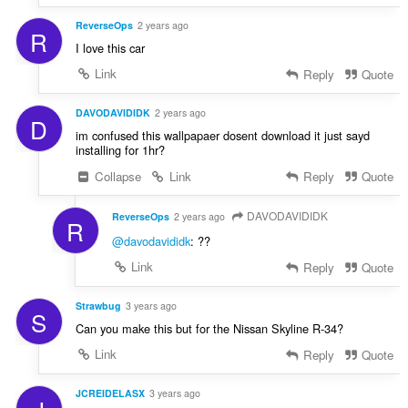
ReverseOps
2 years ago
R
I love this car
Link
Reply
Quote
DAVODAVIDIDK
2 years ago
D
im confused this wallpapaer dosent download it just sayd
installing for 1hr?
Collapse
Link
Reply
Quote
DAVODAVIDIDK
ReverseOps
2 years ago
R
@davodavididk
: ??
Link
Reply
Quote
Strawbug
3 years ago
S
Can you make this but for the Nissan Skyline R-34?
Link
Reply
Quote
JCREIDELASX
3 years ago