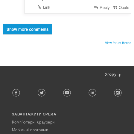
Link
Reply
Quote
Show more comments
View forum thread
Угору
F
Facebook
Twitter
Youtube
LinkedIn
Instag
o
l
l
o
ЗАВАНТАЖИТИ OPERA
w
O
Комп’ютерні браузери
p
Мобільні програми
e