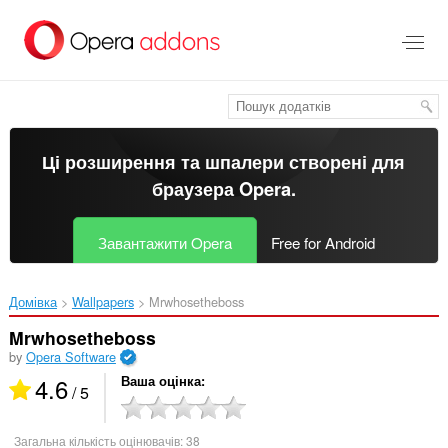
Перейти
до
основного
вмісту
Ці розширення та шпалери створені для
браузера Opera
.
Завантажити Opera
Free for Android
Домівка
Wallpapers
Mrwhosetheboss‎
Mrwhosetheboss
by
Opera Software
4.6
Ваша оцінка
/ 5
Загальна кількість оцінювачів:
38