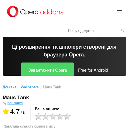
Перейти
до
основного
вмісту
Ці розширення та шпалери створені для
браузера Opera
.
Завантажити Opera
Free for Android
Домівка
Wallpapers
Maus Tank‎
Maus Tank
by
bot-maza
4.7
Ваша оцінка
/ 5
Загальна кількість оцінювачів:
3