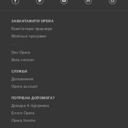
l
l
o
ЗАВАНТАЖИТИ OPERA
w
O
Комп’ютерні браузери
p
Мобільні програми
e
r
a
Dev.Opera
Beta version
СЛУЖБИ
Доповнення
Opera account
ПОТРІБНА ДОПОМОГА?
Довідка й підтримка
Блоги Opera
Opera forums