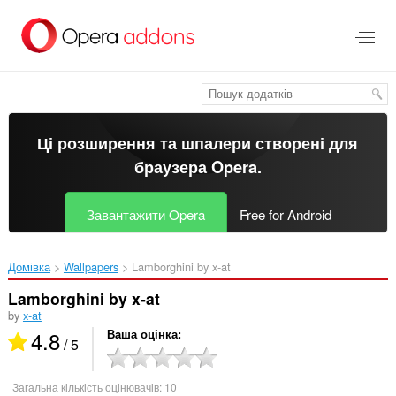
Перейти
до
основного
вмісту
Ці розширення та шпалери створені для
браузера Opera
.
Завантажити Opera
Free for Android
Домівка
Wallpapers
Lamborghini by x-at‎
Lamborghini by x-at
by
x-at
4.8
Ваша оцінка
/ 5
Загальна кількість оцінювачів:
10