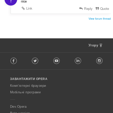
nice
Link
Reply
Quote
View forum thread
Угору
F
Facebook
Twitter
Youtube
LinkedIn
Instag
o
l
l
o
ЗАВАНТАЖИТИ OPERA
w
O
Комп’ютерні браузери
p
Мобільні програми
e
r
a
Dev.Opera