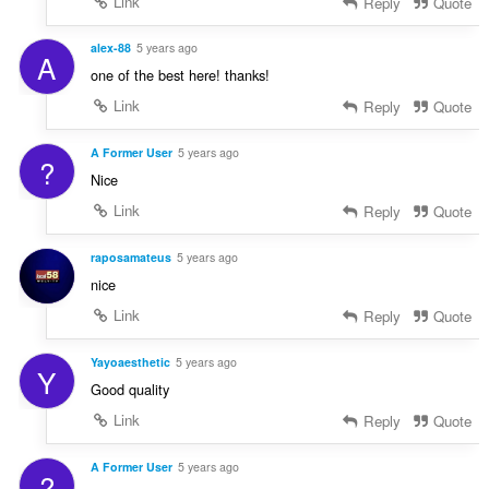
Link
Reply
Quote
alex-88
5 years ago
A
one of the best here! thanks!
Link
Reply
Quote
A Former User
5 years ago
?
Nice
Link
Reply
Quote
raposamateus
5 years ago
nice
Link
Reply
Quote
Yayoaesthetic
5 years ago
Y
Good quality
Link
Reply
Quote
A Former User
5 years ago
?