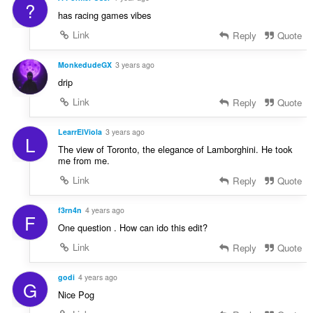
?
has racing games vibes
Link
Reply
Quote
MonkedudeGX
3 years ago
drip
Link
Reply
Quote
LearrElViola
3 years ago
L
The view of Toronto, the elegance of Lamborghini. He took
me from me.
Link
Reply
Quote
f3rn4n
4 years ago
F
One question . How can ido this edit?
Link
Reply
Quote
godi
4 years ago
G
Nice Pog