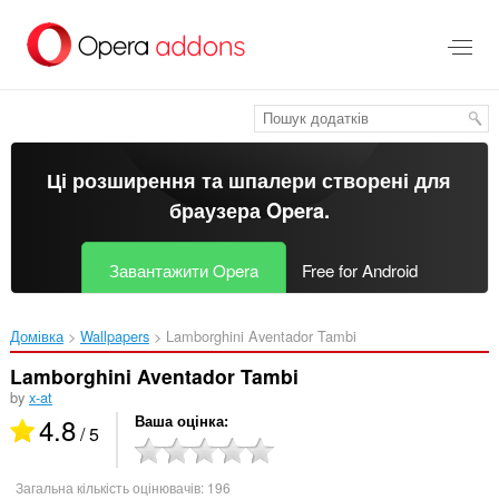
Перейти
до
основного
вмісту
Ці розширення та шпалери створені для
браузера Opera
.
Завантажити Opera
Free for Android
Домівка
Wallpapers
Lamborghini Aventador Tambi‎
Lamborghini Aventador Tambi
by
x-at
4.8
Ваша оцінка
/ 5
Загальна кількість оцінювачів:
196