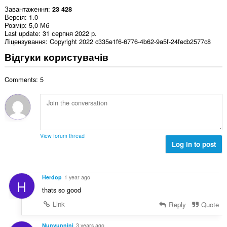
Завантаження
23 428
Версія
1.0
Розмір
5,0 Мб
Last update
31 серпня 2022 р.
Ліцензування
Copyright 2022 c335e1f6-6776-4b62-9a5f-24fecb2577c8
Відгуки користувачів
Comments: 5
View forum thread
Log in to post
Herdop
1 year ago
H
thats so good
Link
Reply
Quote
Nunyunnini
3 years ago