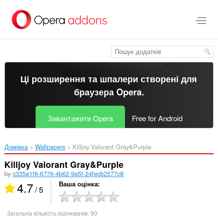
Перейти
до
основного
вмісту
Ці розширення та шпалери створені для
браузера Opera
.
Завантажити Opera
Free for Android
Домівка
Wallpapers
Killjoy Valorant Gray&Purple‎
Killjoy Valorant Gray&Purple
by
c335e1f6-6776-4b62-9a5f-24fecb2577c8
4.7
Ваша оцінка
/ 5
Загальна кількість оцінювачів:
90