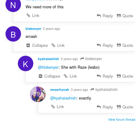
N
We need more of this
Link
Reply
Quote
blakeoyer
3 years ago
B
smash
Collapse
Link
Reply
Quote
blakeoyer
kyahaiashish
3 years ago
K
@blakeoyer
: She with Raze (lesbo)
Collapse
Link
Reply
Quote
kyahaiashish
mrsarhynah
3 years ago
@kyahaiashish
: exactly.
Link
Reply
Quote
View forum thread