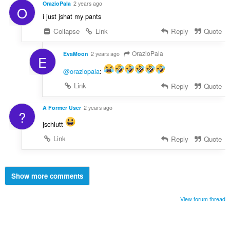
OrazioPala
2 years ago
O
i just jshat my pants
Collapse
Link
Reply
Quote
OrazioPala
EvaMoon
2 years ago
E
@oraziopala
:
Link
Reply
Quote
A Former User
2 years ago
?
jschlutt
Link
Reply
Quote
Show more comments
View forum thread