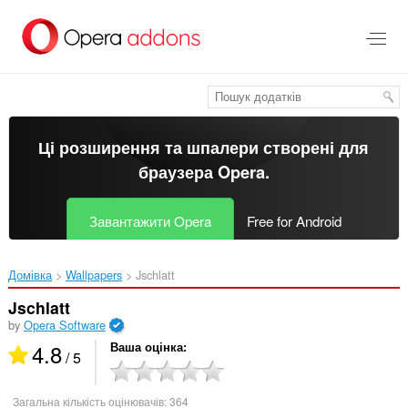
Перейти
до
основного
вмісту
Ці розширення та шпалери створені для
браузера Opera
.
Завантажити Opera
Free for Android
Домівка
Wallpapers
Jschlatt‎
Jschlatt
by
Opera Software
4.8
Ваша оцінка
/ 5
Загальна кількість оцінювачів:
364