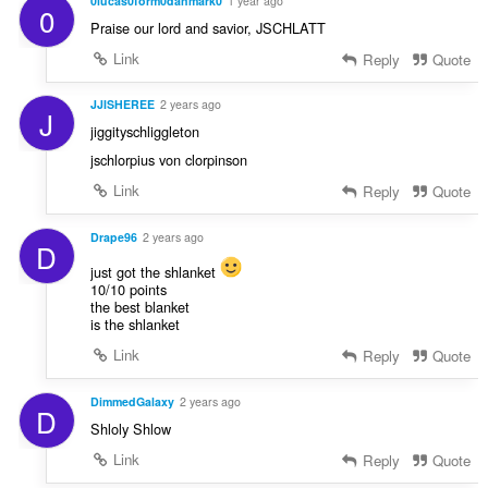
0lucas0form0danmark0
1 year ago
0
Praise our lord and savior, JSCHLATT
Link
Reply
Quote
JJISHEREE
2 years ago
J
jiggityschliggleton
jschlorpius von clorpinson
Link
Reply
Quote
Drape96
2 years ago
D
just got the shlanket
10/10 points
the best blanket
is the shlanket
Link
Reply
Quote
DimmedGalaxy
2 years ago
D
Shloly Shlow
Link
Reply
Quote