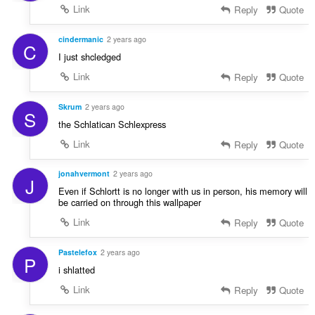
Link
Reply
Quote
cindermanic
2 years ago
C
I just shcledged
Link
Reply
Quote
Skrum
2 years ago
S
the Schlatican Schlexpress
Link
Reply
Quote
jonahvermont
2 years ago
J
Even if Schlortt is no longer with us in person, his memory will
be carried on through this wallpaper
Link
Reply
Quote
Pastelefox
2 years ago
P
i shlatted
Link
Reply
Quote