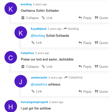
kooldog
2 years ago
K
Oschlama Schlin Schladen
Collapse
Link
Reply
Quote
kooldog
KayaNijland
2 years ago
K
@kooldog
Schlal-Schlaeda
Link
Reply
Quote
Caladriius
2 years ago
C
Praise our lord and savior, Jschlubble
Collapse
Link
Reply
Quote
Caladriius
Jacklecackle
2 years ago
J
@caladriius
schlesus
Link
Reply
Quote
henryisgoingforgold
2 years ago
H
I just got the schillow