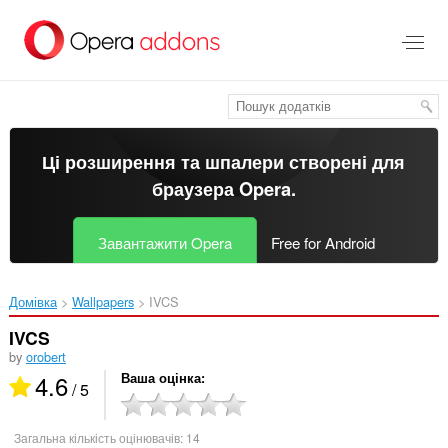
Перейти
до
основного
вмісту
Ці розширення та шпалери створені для
браузера Opera
.
Завантажити Opera
Free for Android
Домівка
Wallpapers
IVCS‎
IVCS
by
orobert
4.6
Ваша оцінка
/ 5
Загальна кількість оцінювачів:
14