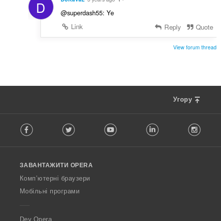
D
@superdash55: Ye
Link
Reply
Quote
View forum thread
Угору
F
Facebook
Twitter
Youtube
LinkedIn
Instag
o
l
l
o
ЗАВАНТАЖИТИ OPERA
w
O
Комп’ютерні браузери
p
Мобільні програми
e
r
a
Dev.Opera