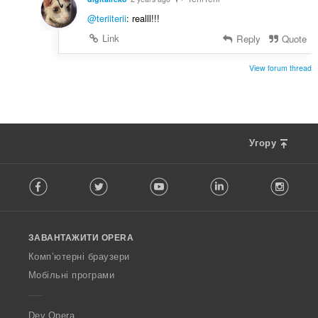
@teriiterii
: realll!!!
Link
Reply
Quote
View forum thread
Угору
F
Facebook
Twitter
Youtube
LinkedIn
Instag
o
l
l
o
ЗАВАНТАЖИТИ OPERA
w
O
Комп’ютерні браузери
p
Мобільні програми
e
r
a
Dev.Opera