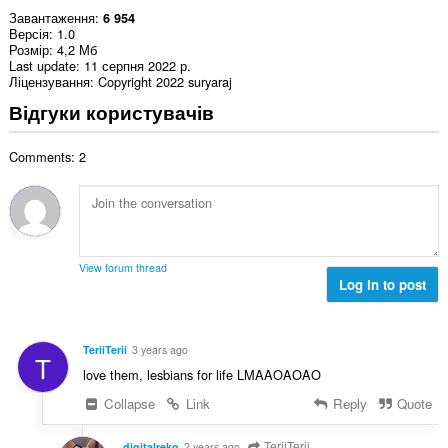
Завантаження
6 954
Версія
1.0
Розмір
4,2 Мб
Last update
11 серпня 2022 р.
Ліцензування
Copyright 2022 suryaraj
Відгуки користувачів
Comments: 2
View forum thread
Log in to post
TeriiTerii
3 years ago
T
love them, lesbians for life LMAAOAOAO
Collapse
Link
Reply
Quote
TeriiTerii
digitalreko
2 years ago