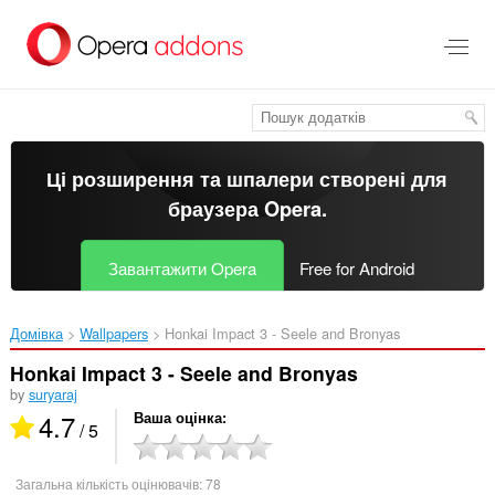
Перейти
до
основного
вмісту
Ці розширення та шпалери створені для
браузера Opera
.
Завантажити Opera
Free for Android
Домівка
Wallpapers
Honkai Impact 3 - Seele and Bronyas‎
Honkai Impact 3 - Seele and Bronyas
by
suryaraj
4.7
Ваша оцінка
/ 5
Загальна кількість оцінювачів:
78