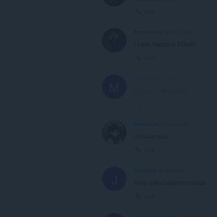
Link
horrorbouy
2 years ago
I Love Hatsune Miku!!!
Link
Maryumss
2 years ago
M
This post is deleted!
Link
liarsenshi
2 years ago
mikuuuuuuu
Link
joviplays
2 years ago
J
miku miku beammmmuuu
Link
Yakirotheidiotloll
2 years ago