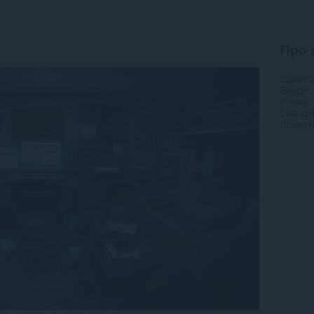
Про 
Завант
Версія
Розмір
Last up
Ліцензу