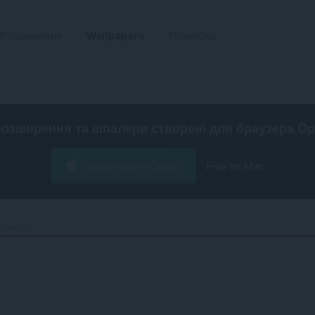
Розширення
Wallpapers
Розробка
розширення та шпалери створені для
браузера Op
Завантажити Opera
Free for Mac
 version‎