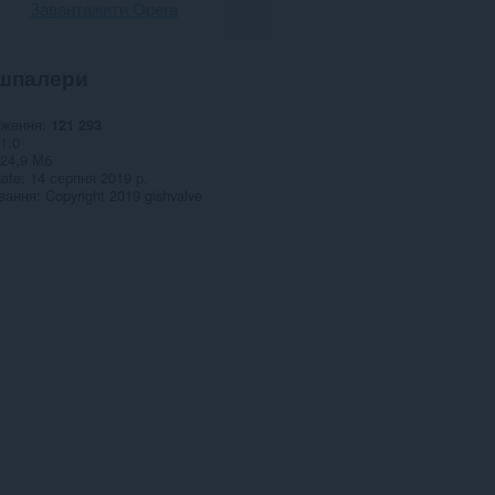
Завантажити Opera
шпалери
аження
121 293
1.0
24,9 Мб
date
14 серпня 2019 р.
вання
Copyright 2019 gishvalve