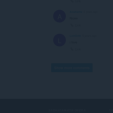
Link
Anaharitz
3 years ago
A
Nicee
Link
LoftDrift
3 years ago
L
i love
Link
Show more comments
ЗАВАНТАЖИТИ OPERA
С