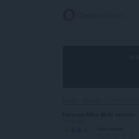
Перейти
до
основного
вмісту
Ці 
Домівка
Wallpapers
Hatsune Miku Multi
Hatsune Miku Multi version
by
gishvalve
4.8
Ваша оцінка
/ 5