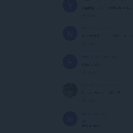
Y
lagging hastune miku is crazy f
Link
niciusz
2 years ago
N
where is the sound from when 
Link
Fire123123
2 years ago
F
Really cool
Link
Angelwolfxx
2 years ago
I Love Hatsune Miku!!!
Link
neji1
2 years ago
N
lol
this is nice