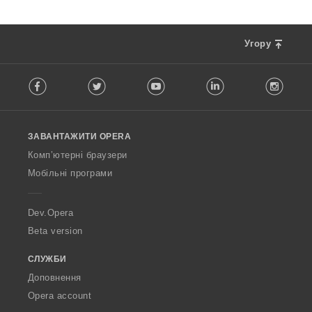
Угору
F
Facebook
Twitter
Youtube
LinkedIn
Instag
o
l
l
o
ЗАВАНТАЖИТИ OPERA
w
O
Комп’ютерні браузери
p
Мобільні програми
e
r
a
Dev.Opera
Beta version
СЛУЖБИ
Доповнення
Opera account