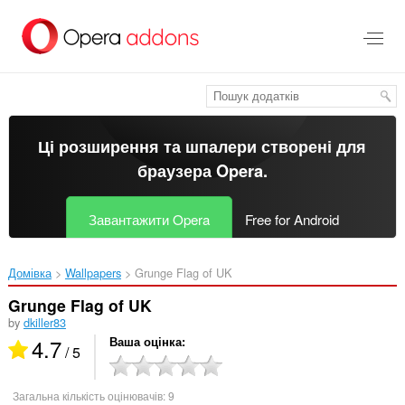
Перейти
до
основного
вмісту
Ці розширення та шпалери створені для
браузера Opera
.
Завантажити Opera
Free for Android
Домівка
Wallpapers
Grunge Flag of UK‎
Grunge Flag of UK
by
dkiller83
4.7
Ваша оцінка
/ 5
Загальна кількість оцінювачів:
9