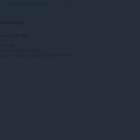
Завантажити Opera
шпалери
аження
98 242
1.0
21,1 Мб
date
31 серпня 2022 р.
вання
Copyright 2022 c335e1f6-6776-4b62-9a5f-24fecb2577c8