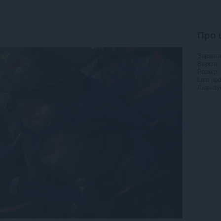
Про 
Завант
Версія
Розмір
Last up
Ліцензу