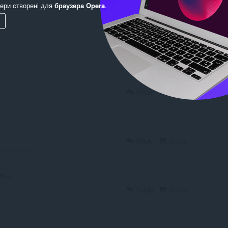
ери створені для
браузера Opera
.
Reply
Quote
Reply
Quote
Reply
Quote
.....
Reply
Quote