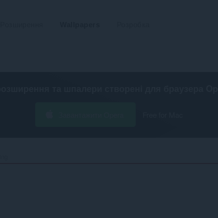
Розширення
Wallpapers
Розробка
розширення та шпалери створені для
браузера Op
Завантажити Opera
Free for Mac
ng‎