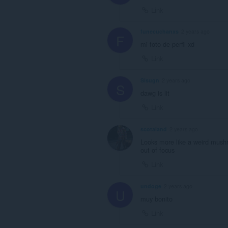
Link
funecuchanxs
2 years ago
F
mi foto de perfil xd
Link
Sisugn
2 years ago
S
dawg is lit
Link
scotaland
2 years ago
Looks more like a weird mushro
out of focus
Link
undoge
2 years ago
U
muy bonito
Link