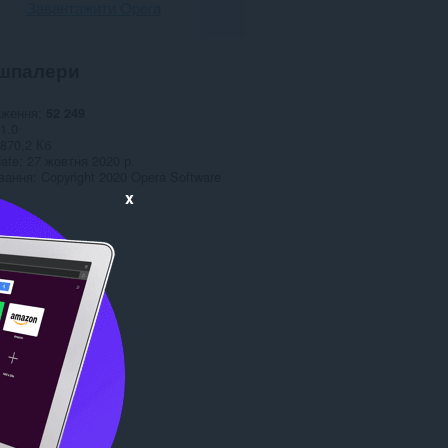
Завантажити Opera
шпалери
аження
52 249
1.0
870,2 Кб
date
27 жовтня 2020 р.
вання
Copyright 2020 Opera Software
x