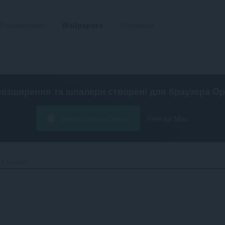
Розширення
Wallpapers
Розробка
розширення та шпалери створені для
браузера Op
Завантажити Opera
Free for Mac
X Classic‎