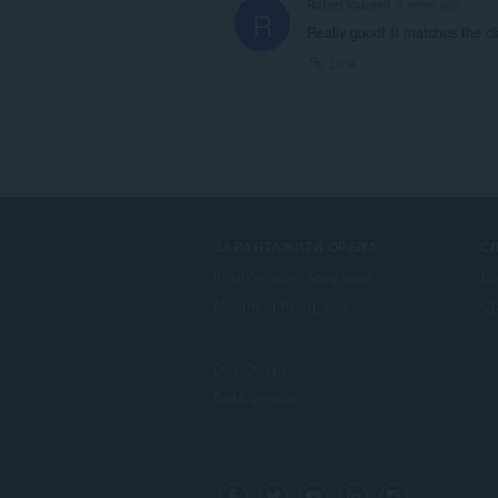
RafaelYourself
3 years ago
R
Really good! It matches the cl
Link
ЗАВАНТАЖИТИ OPERA
С
Комп’ютерні браузери
До
Мобільні програми
Op
Dev.Opera
Beta version
F
o
Facebook
Twitter
Youtube
LinkedIn
Instagram