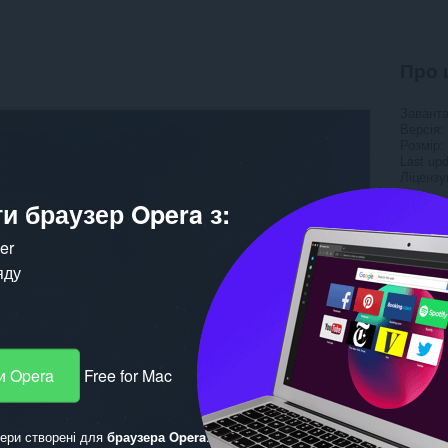
Про 
Завант
Версія
Розмір
Last up
Ліцензу
и браузер Opera з:
ker
яду
и Opera
Free for Mac
ери створені для
браузера Opera
.