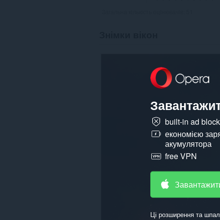
Загальна кількість оцінювачів:
51
Знімки вікон
Завантажит
built-in ad bloc
економією зар
акумулятора
free VPN
Завантажит
Ці розширення та шпал