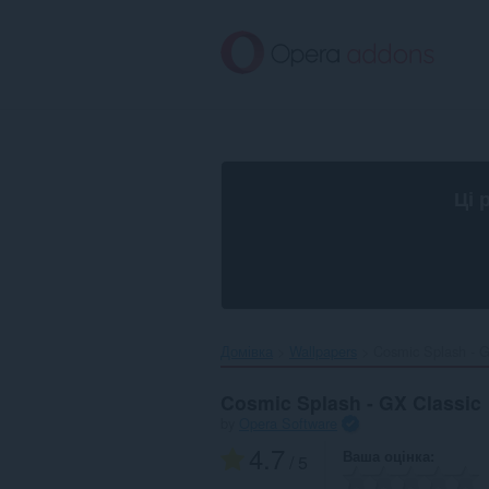
Перейти
до
основного
вмісту
Ці 
Домівка
Wallpapers
Cosmic Splash - G
Cosmic Splash - GX Classic
by
Opera Software
4.7
Ваша оцінка
/ 5