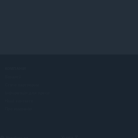
КОМПАНІЯ
Вакансії
Стати партнером
Інформація для преси
Наші контакти
Про компанію
Select
Угору