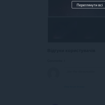
Переглянути всі
Відгуки користувачів
Comments: 1
View forum thread