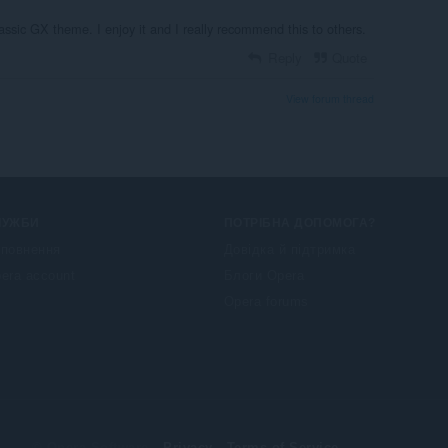
assic GX theme. I enjoy it and I really recommend this to others.
Reply
Quote
View forum thread
ЛУЖБИ
ПОТРІБНА ДОПОМОГА?
повнення
Довідка й підтримка
era account
Блоги Opera
Opera forums
© Opera Software
Privacy
Terms of Service