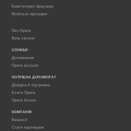
O
Комп’ютерні браузери
p
Мобільні програми
e
r
a
Dev.Opera
Beta version
СЛУЖБИ
Доповнення
Opera account
ПОТРІБНА ДОПОМОГА?
Довідка й підтримка
Блоги Opera
Opera forums
КОМПАНІЯ
Вакансії
Стати партнером