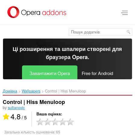
Перейти
до
основного
вмісту
Ці розширення та шпалери створені для
браузера Opera
.
Завантажити Opera
Free for Android
Домівка
Wallpapers
Control | Hiss Menuloop‎
Control | Hiss Menuloop
by
sultanovic
4.8
Ваша оцінка
/ 5
Загальна кількість оцінювачів:
65