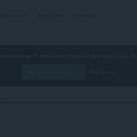
Розширення
Wallpapers
Розробка
розширення та шпалери створені для
браузера Op
Завантажити Opera
Free for Mac
lite‎