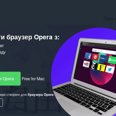
Про 
Завант
Версія
и браузер Opera з:
Розмір
Last up
ker
Ліцензу
яду
и Opera
Free for Mac
ери створені для
браузера Opera
.