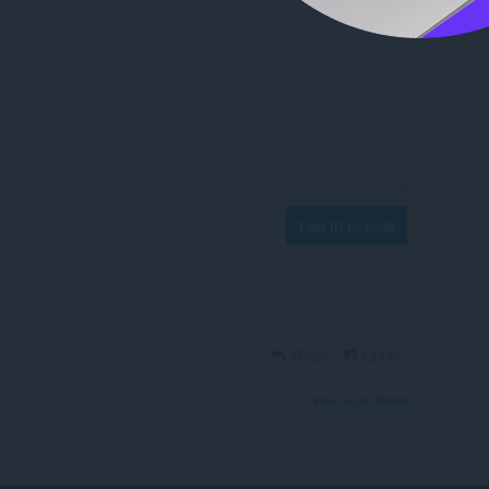
Log in to post
Reply
Quote
View forum thread