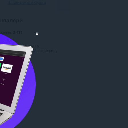
Завантажити Opera
шпалери
аження
2 433
x
1.0
27,7 Мб
date
14 березня 2023 р.
вання
Copyright 2022 monsieurfay