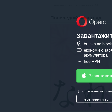
Загальна кількість оцінювачів:
48
Попередній перегляд
Завантажит
built-in ad bloc
економією зар
акумулятора
free VPN
Завантажит
Ці розширення та шпал
Переглянути всі