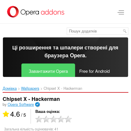
Перейти
до
основного
вмісту
Ці розширення та шпалери створені для
браузера Opera
.
Завантажити Opera
Free for Android
Домівка
Wallpapers
Chipset X - Hackerman‎
Chipset X - Hackerman
by
Opera Software
4.6
Ваша оцінка
/ 5
Загальна кількість оцінювачів:
41