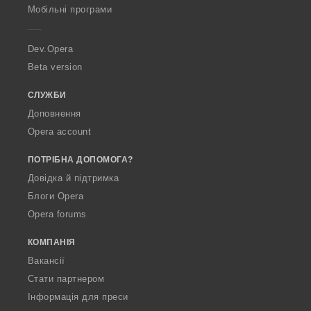
p
Мобільні програми
e
r
a
Dev.Opera
Beta version
СЛУЖБИ
Доповнення
Opera account
ПОТРІБНА ДОПОМОГА?
Довідка й підтримка
Блоги Opera
Opera forums
КОМПАНІЯ
Вакансії
Стати партнером
Інформація для преси