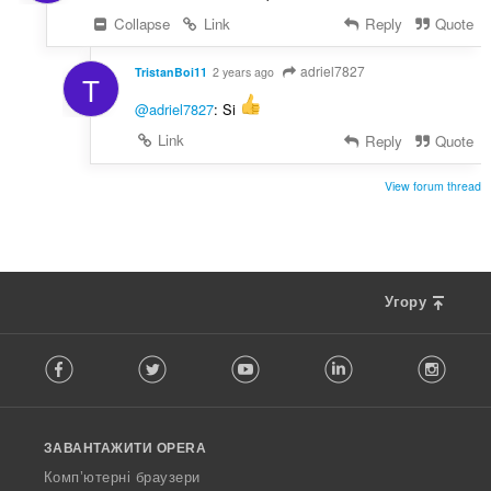
Collapse
Link
Reply
Quote
adriel7827
TristanBoi11
2 years ago
T
@adriel7827
: Si
Link
Reply
Quote
View forum thread
Угору
F
Facebook
Twitter
Youtube
LinkedIn
Instag
o
l
l
o
ЗАВАНТАЖИТИ OPERA
w
O
Комп’ютерні браузери