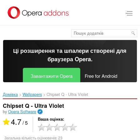
Перейти
до
основного
вмісту
Ці розширення та шпалери створені для
браузера Opera
.
Завантажити Opera
Free for Android
Домівка
Wallpapers
Chipset Q - Ultra Violet‎
Chipset Q - Ultra Violet
by
Opera Software
4.7
Ваша оцінка
/ 5
Загальна кількість оцінювачів:
23