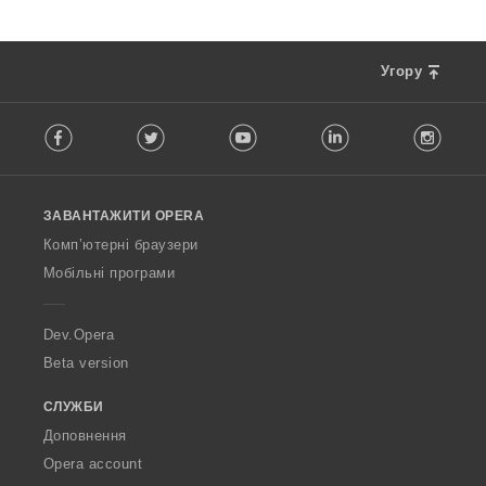
Угору
F
Facebook
Twitter
Youtube
LinkedIn
Instag
o
l
l
o
ЗАВАНТАЖИТИ OPERA
w
O
Комп’ютерні браузери
p
Мобільні програми
e
r
a
Dev.Opera
Beta version
СЛУЖБИ
Доповнення
Opera account