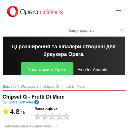
Перейти
до
основного
вмісту
Ці розширення та шпалери створені для
браузера Opera
.
Завантажити Opera
Free for Android
Домівка
Wallpapers
Chipset Q - Frutti Di Mare‎
Chipset Q - Frutti Di Mare
by
Opera Software
4.8
Ваша оцінка
/ 5
Загальна кількість оцінювачів:
17