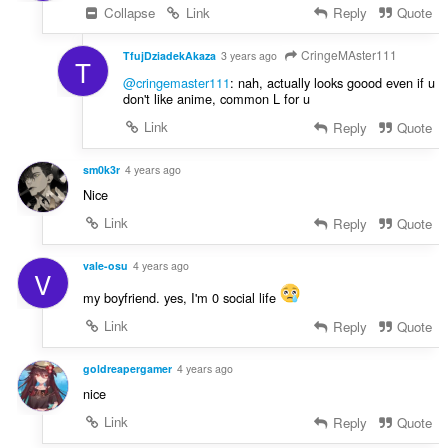
Collapse
Link
Reply
Quote
CringeMAster111
TfujDziadekAkaza
3 years ago
T
@cringemaster111
: nah, actually looks goood even if u
don't like anime, common L for u
Link
Reply
Quote
sm0k3r
4 years ago
Nice
Link
Reply
Quote
vale-osu
4 years ago
V
my boyfriend. yes, I'm 0 social life
Link
Reply
Quote
goldreapergamer
4 years ago
nice
Link
Reply
Quote