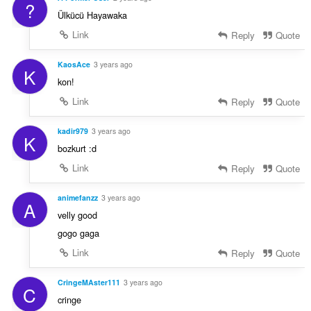
?
Ülkücü Hayawaka
Link
Reply
Quote
KaosAce
3 years ago
K
kon!
Link
Reply
Quote
kadir979
3 years ago
K
bozkurt :d
Link
Reply
Quote
animefanzz
3 years ago
A
velly good
gogo gaga
Link
Reply
Quote
CringeMAster111
3 years ago
C
cringe