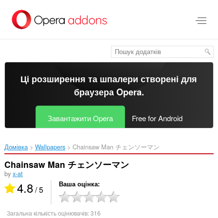
Перейти
до
основного
вмісту
Ці розширення та шпалери створені для
браузера Opera
.
Завантажити Opera
Free for Android
Домівка
Wallpapers
Chainsaw Man チェンソーマン‎
Chainsaw Man チェンソーマン
by
x-at
4.8
Ваша оцінка
/ 5
Загальна кількість оцінювачів:
316