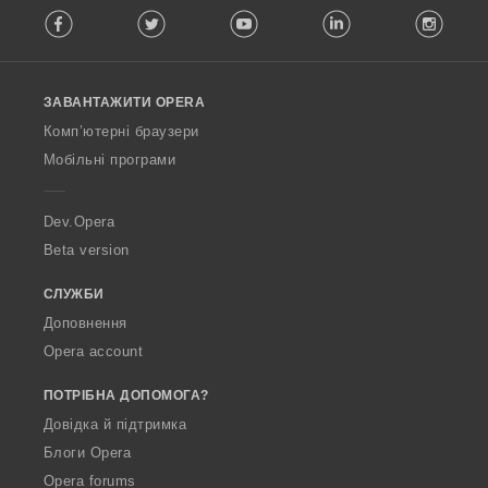
Facebook
Twitter
Youtube
LinkedIn
Instag
o
l
l
o
ЗАВАНТАЖИТИ OPERA
w
O
Комп’ютерні браузери
p
Мобільні програми
e
r
a
Dev.Opera
Beta version
СЛУЖБИ
Доповнення
Opera account
ПОТРІБНА ДОПОМОГА?
Довідка й підтримка
Блоги Opera
Opera forums