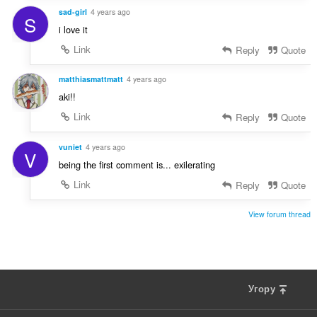
sad-girl
4 years ago
S
i love it
Link
Reply
Quote
matthiasmattmatt
4 years ago
aki!!
Link
Reply
Quote
vuniet
4 years ago
V
being the first comment is... exilerating
Link
Reply
Quote
View forum thread
Угору
F