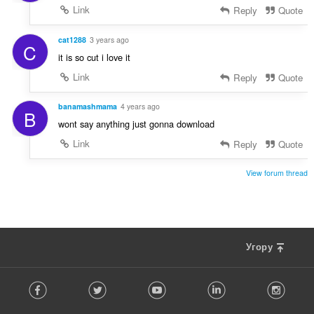
Link
Reply
Quote
cat1288
3 years ago
C
it is so cut i love it
Link
Reply
Quote
banamashmama
4 years ago
B
wont say anything just gonna download
Link
Reply
Quote
View forum thread
Угору
F
Facebook
Twitter
Youtube
LinkedIn
Instag
o
l