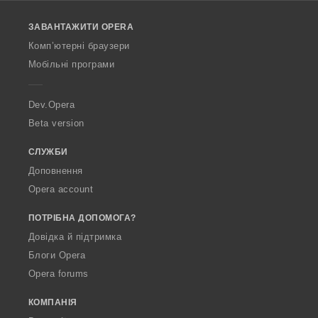
l
o
ЗАВАНТАЖИТИ OPERA
w
O
Комп’ютерні браузери
p
Мобільні програми
e
r
a
Dev.Opera
Beta version
СЛУЖБИ
Доповнення
Opera account
ПОТРІБНА ДОПОМОГА?
Довідка й підтримка
Блоги Opera
Opera forums
КОМПАНІЯ