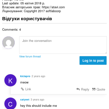
Last update
05 квітня 2018 р.
Власник авторських прав
https://atavi.com
Ліцензування
Copyright 2017 softlabcorp
Відгуки користувачів
Comments: 4
View forum thread
Log in to post
kiciapro
2 years ago
K
meow
Link
Reply
Quote
catyeet
3 years ago
C
hey this should include me