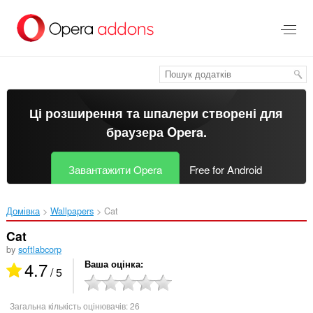
Перейти
до
основного
вмісту
Ці розширення та шпалери створені для
браузера Opera
.
Завантажити Opera
Free for Android
Домівка
Wallpapers
Cat‎
Cat
by
softlabcorp
4.7
Ваша оцінка
/ 5
Загальна кількість оцінювачів:
26